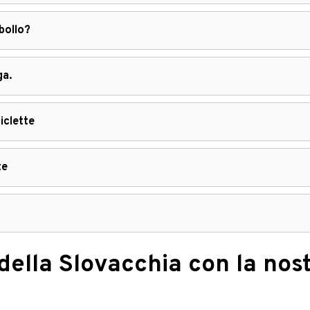
bollo?
ga.
iclette
te
 della Slovacchia con la nos