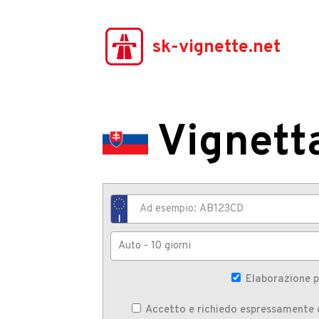
sk-vignette.net
Vignett
Elaborazione p
Accetto e richiedo espressamente c