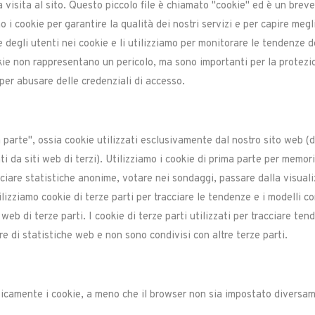
a visita al sito. Questo piccolo file è chiamato "cookie" ed è un breve
o i cookie per garantire la qualità dei nostri servizi e per capire megl
gli utenti nei cookie e li utilizziamo per monitorare le tendenze deg
okie non rappresentano un pericolo, ma sono importanti per la protezi
 o per abusare delle credenziali di accesso.
ma parte", ossia cookie utilizzati esclusivamente dal nostro sito web (
i da siti web di terzi). Utilizziamo i cookie di prima parte per memori
cciare statistiche anonime, votare nei sondaggi, passare dalla visuali
lizziamo cookie di terze parti per tracciare le tendenze e i modelli co
he web di terze parti. I cookie di terze parti utilizzati per tracciare
ore di statistiche web e non sono condivisi con altre terze parti.
camente i cookie, a meno che il browser non sia impostato diversam