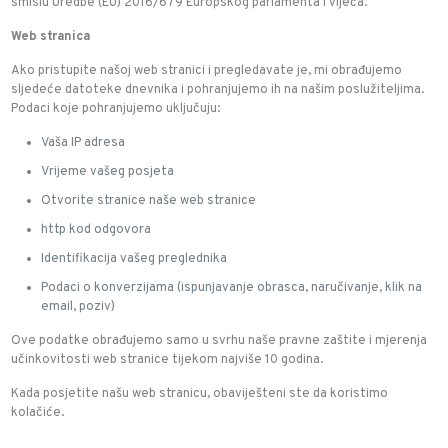
smislu Uredbe (EU) 2016/679 Europskog parlamenta i Vijeća.
Web stranica
Ako pristupite našoj web stranici i pregledavate je, mi obrađujemo
sljedeće datoteke dnevnika i pohranjujemo ih na našim poslužiteljima.
Podaci koje pohranjujemo uključuju:
Vaša IP adresa
Vrijeme vašeg posjeta
Otvorite stranice naše web stranice
http kod odgovora
Identifikacija vašeg preglednika
Podaci o konverzijama (ispunjavanje obrasca, naručivanje, klik na
email, poziv)
Ove podatke obrađujemo samo u svrhu naše pravne zaštite i mjerenja
učinkovitosti web stranice tijekom najviše 10 godina.
Kada posjetite našu web stranicu, obaviješteni ste da koristimo
kolačiće.