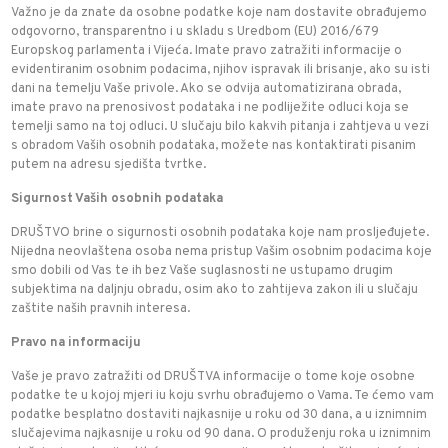
Važno je da znate da osobne podatke koje nam dostavite obrađujemo
odgovorno, transparentno i u skladu s Uredbom (EU) 2016/679
Europskog parlamenta i Vijeća. Imate pravo zatražiti informacije o
evidentiranim osobnim podacima, njihov ispravak ili brisanje, ako su isti
dani na temelju Vaše privole. Ako se odvija automatizirana obrada,
imate pravo na prenosivost podataka i ne podliježite odluci koja se
temelji samo na toj odluci. U slučaju bilo kakvih pitanja i zahtjeva u vezi
s obradom Vaših osobnih podataka, možete nas kontaktirati pisanim
putem na adresu sjedišta tvrtke.
Sigurnost Vaših osobnih podataka
DRUŠTVO brine o sigurnosti osobnih podataka koje nam prosljeđujete.
Nijedna neovlaštena osoba nema pristup Vašim osobnim podacima koje
smo dobili od Vas te ih bez Vaše suglasnosti ne ustupamo drugim
subjektima na daljnju obradu, osim ako to zahtijeva zakon ili u slučaju
zaštite naših pravnih interesa.
Pravo na informaciju
Vaše je pravo zatražiti od DRUŠTVA informacije o tome koje osobne
podatke te u kojoj mjeri iu koju svrhu obrađujemo o Vama. Te ćemo vam
podatke besplatno dostaviti najkasnije u roku od 30 dana, a u iznimnim
slučajevima najkasnije u roku od 90 dana. O produženju roka u iznimnim