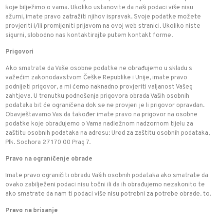
koje bilježimo o vama. Ukoliko ustanovite da naši podaci više nisu
ažurni, imate pravo zatražiti njihov ispravak. Svoje podatke možete
provjeriti i/ili promijeniti prijavom na ovoj web stranici. Ukoliko niste
sigurni, slobodno nas kontaktirajte putem kontakt forme.
Prigovori
Ako smatrate da Vaše osobne podatke ne obrađujemo u skladu s
važećim zakonodavstvom Češke Republike i Unije, imate pravo
podnijeti prigovor, a mi ćemo naknadno provjeriti valjanost Vašeg
zahtjeva. U trenutku podnošenja prigovora obrada Vaših osobnih
podataka bit će ograničena dok se ne provjeri je li prigovor opravdan.
Obavještavamo Vas da također imate pravo na prigovor na osobne
podatke koje obrađujemo o Vama nadležnom nadzornom tijelu za
zaštitu osobnih podataka na adresu: Ured za zaštitu osobnih podataka,
Plk. Sochora 27 170 00 Prag 7.
Pravo na ograničenje obrade
Imate pravo ograničiti obradu Vaših osobnih podataka ako smatrate da
ovako zabilježeni podaci nisu točni ili da ih obrađujemo nezakonito te
ako smatrate da nam ti podaci više nisu potrebni za potrebe obrade. to.
Pravo na brisanje