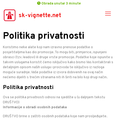
Obrada unutar 3 minute
sk-vignette.net
Politika privatnosti
Koristimo neke alate koji nam izravno prenose podatke o
posjetiteljima kao dio promocije. To mogu biti, primjerice, ispunjeni
obrasci (tzv. leadovi) ili druge vrste promocije. Podatke koje ispunite u
takvim uslugama koristit ćemo isključivo kako bismo Vas kontaktirali s
detaljnijim opisom naših usluga i proizvoda te isključivo iz razloga
moguće suradnje. Vaše podatke iz izvora dobivenih na ovaj način
nećemo dijeliti s trećim stranama niti ih širiti na bilo koji drugi način.
Politika privatnosti
Ova se politika privatnosti odnosi na
sjedište u
(u daljnjem tekstu
DRUŠTVO)
Informacije o obradi osobnih podataka
DRUŠTVO brine o zaštiti osobnih podataka koje nam prosljeđujete.