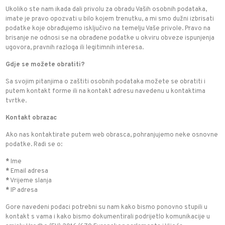
Ukoliko ste nam ikada dali privolu za obradu Vaših osobnih podataka,
imate je pravo opozvati u bilo kojem trenutku, a mi smo dužni izbrisati
podatke koje obrađujemo isključivo na temelju Vaše privole. Pravo na
brisanje ne odnosi se na obrađene podatke u okviru obveze ispunjenja
ugovora, pravnih razloga ili legitimnih interesa.
Gdje se možete obratiti?
Sa svojim pitanjima o zaštiti osobnih podataka možete se obratiti i
putem kontakt forme ili na kontakt adresu navedenu u kontaktima
tvrtke.
Kontakt obrazac
Ako nas kontaktirate putem web obrasca, pohranjujemo neke osnovne
podatke. Radi se o:
*
Ime
*
Email adresa
*
Vrijeme slanja
*
IP adresa
Gore navedeni podaci potrebni su nam kako bismo ponovno stupili u
kontakt s vama i kako bismo dokumentirali podrijetlo komunikacije u