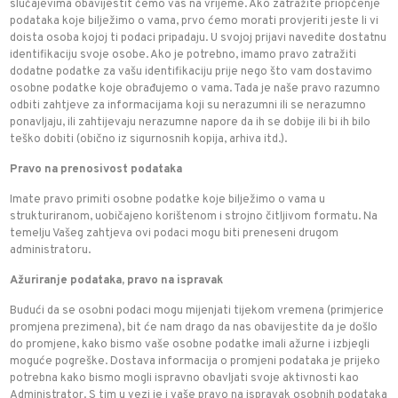
slučajevima obavijestit ćemo vas na vrijeme. Ako zatražite priopćenje
podataka koje bilježimo o vama, prvo ćemo morati provjeriti jeste li vi
doista osoba kojoj ti podaci pripadaju. U svojoj prijavi navedite dostatnu
identifikaciju svoje osobe. Ako je potrebno, imamo pravo zatražiti
dodatne podatke za vašu identifikaciju prije nego što vam dostavimo
osobne podatke koje obrađujemo o vama. Tada je naše pravo razumno
odbiti zahtjeve za informacijama koji su nerazumni ili se nerazumno
ponavljaju, ili zahtijevaju nerazumne napore da ih se dobije ili bi ih bilo
teško dobiti (obično iz sigurnosnih kopija, arhiva itd.).
Pravo na prenosivost podataka
Imate pravo primiti osobne podatke koje bilježimo o vama u
strukturiranom, uobičajeno korištenom i strojno čitljivom formatu. Na
temelju Vašeg zahtjeva ovi podaci mogu biti preneseni drugom
administratoru.
Ažuriranje podataka, pravo na ispravak
Budući da se osobni podaci mogu mijenjati tijekom vremena (primjerice
promjena prezimena), bit će nam drago da nas obavijestite da je došlo
do promjene, kako bismo vaše osobne podatke imali ažurne i izbjegli
moguće pogreške. Dostava informacija o promjeni podataka je prijeko
potrebna kako bismo mogli ispravno obavljati svoje aktivnosti kao
Administrator. S tim u vezi je i vaše pravo na ispravak osobnih podataka