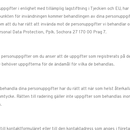
ppgifter i enlighet med tillämplig lagstiftning i Tjeckien och EU, har
dpunkten för invändningen kommer behandlingen av dina personuppgifte
om att du har rätt att invända mot de personuppgifter vi behandlar o
ersonal Data Protection, Pplk. Sochora 27 170 00 Prag 7.
personuppgifter om du anser att de uppgifter som registrerats på det
e behöver uppgifterna för de ändamål för vilka de behandlas.
behandla dina personuppgifter har du rätt att när som helst återkalla
mtycke. Rätten till radering gäller inte uppgifter som behandlas inom
.
ill kontaktformuläret eller till den kontaktadress som anges i föret