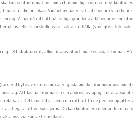
i ska lämna ut information som vi har om dig måste vi först kontrolle
egitimation i din ansökan. Vid behov har vi rätt att begära ytterligare 
om dig. Vi har då rätt att på rimliga grunder avslå begäran om informa
 erhållas, eller som skulle vara svår att erhålla (vanligtvis från säke
m dig i ett strukturerat, allmänt använt och maskinläsbart format. På
e
t.ex. vid byte av efternamn) är vi glada om du informerar oss om att 
misstag. Att lämna information om ändring av uppgifter är absolut n
orrekt sätt. Detta omfattar även din rätt att få de personuppgifter 
ätt att begära att de korrigeras. Du kan kontrollera eller ändra dina
ntakta oss via kontaktformuläret.