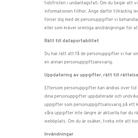
tidsfristen i undantagsfall. Om du begär att v
informationen tillhör. Ange därför tillräcklig l
förser dig med de personuppgifter vi behandlar 
eller som kräver orimliga ansträngningar för att
Rätt till dataportabilitet
Du har rätt att få de personuppgifter vi har o
en annan personuppgiftsansvarig.
Uppdatering av uppgifter, rätt till rättels
Eftersom personuppgifter kan ändras över tid (
dina personuppgifter uppdaterade och undvika 
uppgifter som personuppgiftsansvarig på ett k
våra uppgifter inte längre är aktuella har du r
webbplats. Om du är osäker, tveka inte att ko
Invändningar