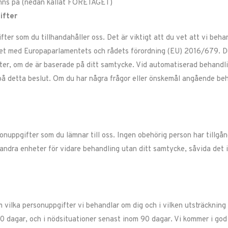
nns på
(nedan kallat FÖRETAGET)
ifter
er som du tillhandahåller oss. Det är viktigt att du vet att vi beha
ghet med Europaparlamentets och rådets förordning (EU) 2016/679. Du
ter, om de är baserade på ditt samtycke. Vid automatiserad behandling
 på detta beslut. Om du har några frågor eller önskemål angående be
ppgifter som du lämnar till oss. Ingen obehörig person har tillgång
l andra enheter för vidare behandling utan ditt samtycke, såvida det i
 vilka personuppgifter vi behandlar om dig och i vilken utsträckning
0 dagar, och i nödsituationer senast inom 90 dagar. Vi kommer i god 