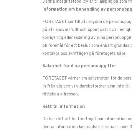
Denna integritetspolicy är tillämplig på
som fi
Information om behandling av personuppg
FÖRETAGET ser till att skydda de personuppgift
på ett ansvarsfullt och öppet sätt och i enli
korrigering eller radering av dina personuppgif
bli föremål för ett beslut som enbart grundas
kontakta oss skriftligen på företagets säte.
Säkerhet för dina personuppgifter
FÖRETAGET värnar om säkerheten för de personu
in från dig och vi vidarebefordrar dem inte til
rättsliga intressen.
Rätt till information
Du har rätt att be företaget om information om
denna information kostnadsfritt senast inom 3