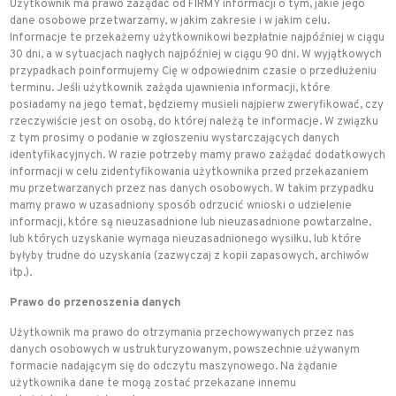
Użytkownik ma prawo zażądać od FIRMY informacji o tym, jakie jego
dane osobowe przetwarzamy, w jakim zakresie i w jakim celu.
Informacje te przekażemy użytkownikowi bezpłatnie najpóźniej w ciągu
30 dni, a w sytuacjach nagłych najpóźniej w ciągu 90 dni. W wyjątkowych
przypadkach poinformujemy Cię w odpowiednim czasie o przedłużeniu
terminu. Jeśli użytkownik zażąda ujawnienia informacji, które
posiadamy na jego temat, będziemy musieli najpierw zweryfikować, czy
rzeczywiście jest on osobą, do której należą te informacje. W związku
z tym prosimy o podanie w zgłoszeniu wystarczających danych
identyfikacyjnych. W razie potrzeby mamy prawo zażądać dodatkowych
informacji w celu zidentyfikowania użytkownika przed przekazaniem
mu przetwarzanych przez nas danych osobowych. W takim przypadku
mamy prawo w uzasadniony sposób odrzucić wnioski o udzielenie
informacji, które są nieuzasadnione lub nieuzasadnione powtarzalne,
lub których uzyskanie wymaga nieuzasadnionego wysiłku, lub które
byłyby trudne do uzyskania (zazwyczaj z kopii zapasowych, archiwów
itp.).
Prawo do przenoszenia danych
Użytkownik ma prawo do otrzymania przechowywanych przez nas
danych osobowych w ustrukturyzowanym, powszechnie używanym
formacie nadającym się do odczytu maszynowego. Na żądanie
użytkownika dane te mogą zostać przekazane innemu