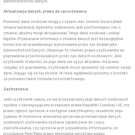
administratorowi danych.
Aktualizacja danych, prawo do sprostowania
Ponieważ dane osobowe mogą z czasem ulec zmianie (na przykład
zmiana nazwiska), będziemy zadowoleni, jeśli poinformujesz nas o
zmianie, abyśmy mogli aktualizować Twoje dane osobowe i unikać
błędów. Przekazanie informacji o zmianie danych jest bezwzględnie
konieczne do prawidłowego wykonywania przez nas działań jako
Administratora Danych. Obejmuje to również prawo użytkownika do
poprawienia przechowywanych przez nas danych osobowych. Jeśli
użytkownik stwierdzi, że jego dane nie są już aktualne, ma prawo
zażądać ich poprawienia. Użytkownik może sprawdzić lub zmienić swoje
dane, logując się na tej stronie. W razie wątpliwości prosimy o kontakt
za pośrednictwem formularza kontaktowego.
Zastrzeżenia
Jeśli użytkownik uważa, że nie przetwarzamy jego danych osobowych
zgodnie z obowiązującymi przepisami prawa Republiki Czeskiej i UE, ma
prawo zgłosić sprzeciw, a następnie zweryfikujemy zasadność jego
żądania. W momencie wniesienia sprzeciwu przetwarzanie danych
osobowych użytkownika zostanie ograniczone do czasu
zweryfikowania, czy sprzeciw jest uzasadniony. Informujemy, że
przysługuje Pani/Panu prawo wniesienia sprzeciwu wobec