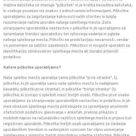
majhna datoteka se imenuje "piškotek" in je kratka besedilna datoteka,
ki vsebuje poseben niz znakov z edinstvenimi informacijami. Piškotke
uporabljamo za zagotavljanje kakovosti naših storitev in boljše
razumevanje načina uporabe našega spletnega mesta. Zato
shranjujemo uporabniške nastavitve v piškotke in jih uporabljamo za
spremljanje trendov uporabnikov ter njihovega vedenja in ogleda
našega spletnega mesta. Piškotki ne predstavljajo nevarnosti, vendar
so pomembni za zaščito zasebnosti. Piškotkov ni mogoče uporabiti za
identifikacijo obiskovalcev spletnega mesta ali zlorabo prijavnih
podatkov.
Katere piškotke uporabljamo?
Naše spletno mesto uporablja samo piškotke "prve stranke", tj.
piškotke, ki jih uporablja samo naše spletno mesto (v nadaljnjem
besedilu: piškotki prve stranke), in piškotke "tretje stranke" (tj.
piškotke, ki izvirajo s spletnih mest tretjih oseb). Piškotke prve osebe
uporabljamo za shranjevanje uporabniških nastavitev in podatkov, ki jih
med obiskom spletnega mesta potrebujete za spremljanje anonimnih
statističnih podatkov, glasovanje v anketah, preklop prikazov z
mobilnih naprav na računalniško različico spletnega mesta in prijavo kot
registrirani uporabnik. Piškotke tretjih oseb uporabljamo za sledenje
uporabniškim trendom in vedenjskim vzorcem ter ciljno usmerjanje
oglaševanja s pomočjo tretjih ponudnikov spletne statistike. Piškotke