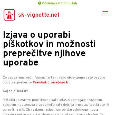
Obdelava v 3 minutah
sk-vignette.net
Izjava o uporabi
piškotkov in možnosti
preprečitve njihove
uporabe
Če vas zanima več informacij o tem, kako obdelujemo vaše osebne
podatke, preberite
Pravilnik o zasebnosti
.
Kaj so piškotki?
Piškotki so majhne podatkovne datoteke, ki pomagajo obiskanim
spletnim mestom, da si zapomnijo vaša dejanja in nastavitve, ki ste jih
opravili na njih. Ob vsakem naslednjem obisku spletnega mesta
brskalnik pošlje podatke, shranjene v datoteki, nazaj v strežnik. Ta