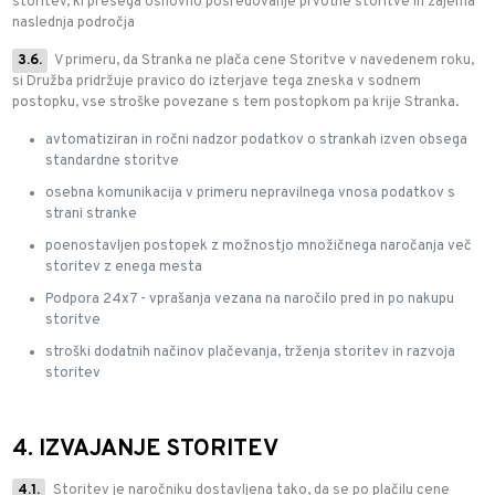
storitev, ki presega osnovno posredovanje prvotne storitve in zajema
naslednja področja
3.6.
V primeru, da Stranka ne plača cene Storitve v navedenem roku,
si Družba pridržuje pravico do izterjave tega zneska v sodnem
postopku, vse stroške povezane s tem postopkom pa krije Stranka.
avtomatiziran in ročni nadzor podatkov o strankah izven obsega
standardne storitve
osebna komunikacija v primeru nepravilnega vnosa podatkov s
strani stranke
poenostavljen postopek z možnostjo množičnega naročanja več
storitev z enega mesta
Podpora 24x7 - vprašanja vezana na naročilo pred in po nakupu
storitve
stroški dodatnih načinov plačevanja, trženja storitev in razvoja
storitev
4. IZVAJANJE STORITEV
4.1.
Storitev je naročniku dostavljena tako, da se po plačilu cene