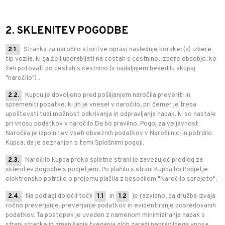
2. SKLENITEV POGODBE
2.1.
Stranka za naročilo storitve opravi naslednje korake: (a) izbere
tip vozila, ki ga želi uporabljati na cestah s cestnino, izbere obdobje, ko
želi potovati po cestah s cestnino (v nadaljnjem besedilu skupaj
"naročilo") .
2.2.
Kupcu je dovoljeno pred pošiljanjem naročila preveriti in
spremeniti podatke, ki jih je vnesel v naročilo, pri čemer je treba
upoštevati tudi možnost odkrivanja in odpravljanja napak, ki so nastale
pri vnosu podatkov v naročilo Da bo pravilno. Pogoj za veljavnost
Naročila je izpolnitev vseh obveznih podatkov v Naročilnici in potrdilo
Kupca, da je seznanjen s temi Splošnimi pogoji.
2.3.
Naročilo kupca preko spletne strani je zavezujoč predlog za
sklenitev pogodbe s podjetjem. Po plačilu s strani Kupca bo Podjetje
elektronsko potrdilo o prejemu plačila z besedilom "Naročilo sprejeto".
2.4.
Na podlagi določil točk
1.1
in
1.2
je razvidno, da družba izvaja
ročno preverjanje, preverjanje podatkov in evidentiranje posredovanih
podatkov. Ta postopek je uveden z namenom minimiziranja napak s