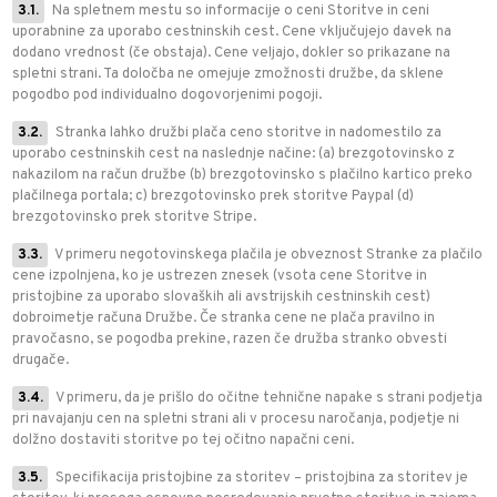
3.1.
Na spletnem mestu so informacije o ceni Storitve in ceni
uporabnine za uporabo cestninskih cest. Cene vključujejo davek na
dodano vrednost (če obstaja). Cene veljajo, dokler so prikazane na
spletni strani. Ta določba ne omejuje zmožnosti družbe, da sklene
pogodbo pod individualno dogovorjenimi pogoji.
3.2.
Stranka lahko družbi plača ceno storitve in nadomestilo za
uporabo cestninskih cest na naslednje načine: (a) brezgotovinsko z
nakazilom na račun družbe (b) brezgotovinsko s plačilno kartico preko
plačilnega portala; c) brezgotovinsko prek storitve Paypal (d)
brezgotovinsko prek storitve Stripe.
3.3.
V primeru negotovinskega plačila je obveznost Stranke za plačilo
cene izpolnjena, ko je ustrezen znesek (vsota cene Storitve in
pristojbine za uporabo slovaških ali avstrijskih cestninskih cest)
dobroimetje računa Družbe. Če stranka cene ne plača pravilno in
pravočasno, se pogodba prekine, razen če družba stranko obvesti
drugače.
3.4.
V primeru, da je prišlo do očitne tehnične napake s strani podjetja
pri navajanju cen na spletni strani ali v procesu naročanja, podjetje ni
dolžno dostaviti storitve po tej očitno napačni ceni.
3.5.
Specifikacija pristojbine za storitev – pristojbina za storitev je