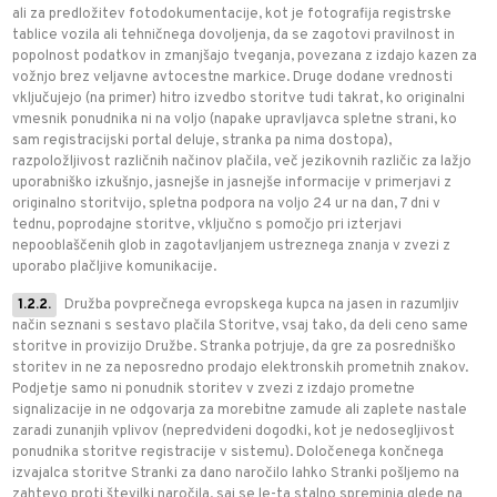
ali za predložitev fotodokumentacije, kot je fotografija registrske
tablice vozila ali tehničnega dovoljenja, da se zagotovi pravilnost in
popolnost podatkov in zmanjšajo tveganja, povezana z izdajo kazen za
vožnjo brez veljavne avtocestne markice. Druge dodane vrednosti
vključujejo (na primer) hitro izvedbo storitve tudi takrat, ko originalni
vmesnik ponudnika ni na voljo (napake upravljavca spletne strani, ko
sam registracijski portal deluje, stranka pa nima dostopa),
razpoložljivost različnih načinov plačila, več jezikovnih različic za lažjo
uporabniško izkušnjo, jasnejše in jasnejše informacije v primerjavi z
originalno storitvijo, spletna podpora na voljo 24 ur na dan, 7 dni v
tednu, poprodajne storitve, vključno s pomočjo pri izterjavi
nepooblaščenih glob in zagotavljanjem ustreznega znanja v zvezi z
uporabo plačljive komunikacije.
1.2.2.
Družba povprečnega evropskega kupca na jasen in razumljiv
način seznani s sestavo plačila Storitve, vsaj tako, da deli ceno same
storitve in provizijo Družbe. Stranka potrjuje, da gre za posredniško
storitev in ne za neposredno prodajo elektronskih prometnih znakov.
Podjetje samo ni ponudnik storitev v zvezi z izdajo prometne
signalizacije in ne odgovarja za morebitne zamude ali zaplete nastale
zaradi zunanjih vplivov (nepredvideni dogodki, kot je nedosegljivost
ponudnika storitve registracije v sistemu). Določenega končnega
izvajalca storitve Stranki za dano naročilo lahko Stranki pošljemo na
zahtevo proti številki naročila, saj se le-ta stalno spreminja glede na