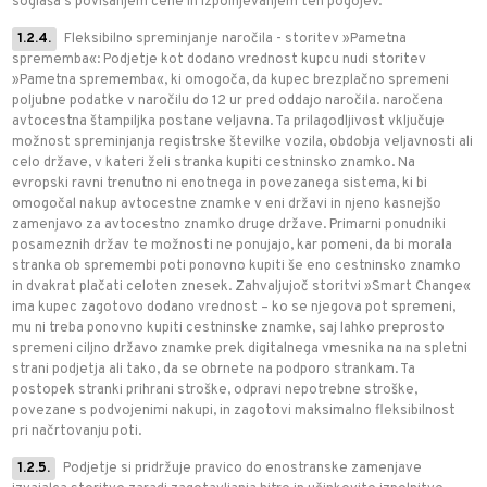
soglaša s povišanjem cene in izpolnjevanjem teh pogojev.
1.2.4.
Fleksibilno spreminjanje naročila - storitev »Pametna
sprememba«: Podjetje kot dodano vrednost kupcu nudi storitev
»Pametna sprememba«, ki omogoča, da kupec brezplačno spremeni
poljubne podatke v naročilu do 12 ur pred oddajo naročila. naročena
avtocestna štampiljka postane veljavna. Ta prilagodljivost vključuje
možnost spreminjanja registrske številke vozila, obdobja veljavnosti ali
celo države, v kateri želi stranka kupiti cestninsko znamko. Na
evropski ravni trenutno ni enotnega in povezanega sistema, ki bi
omogočal nakup avtocestne znamke v eni državi in njeno kasnejšo
zamenjavo za avtocestno znamko druge države. Primarni ponudniki
posameznih držav te možnosti ne ponujajo, kar pomeni, da bi morala
stranka ob spremembi poti ponovno kupiti še eno cestninsko znamko
in dvakrat plačati celoten znesek. Zahvaljujoč storitvi »Smart Change«
ima kupec zagotovo dodano vrednost – ko se njegova pot spremeni,
mu ni treba ponovno kupiti cestninske znamke, saj lahko preprosto
spremeni ciljno državo znamke prek digitalnega vmesnika na na spletni
strani podjetja ali tako, da se obrnete na podporo strankam. Ta
postopek stranki prihrani stroške, odpravi nepotrebne stroške,
povezane s podvojenimi nakupi, in zagotovi maksimalno fleksibilnost
pri načrtovanju poti.
1.2.5.
Podjetje si pridržuje pravico do enostranske zamenjave