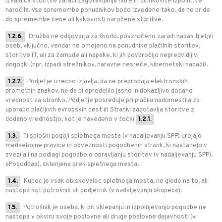
izvajalca storitve zaradi zagotavljanja hitre in učinkovite izpolnitve
naročila. Vse spremembe ponudnikov bodo izvedene tako, da ne pride
do spremembe cene ali kakovosti naročene storitve.
1.2.6.
Družba ne odgovarja za škodo, povzročeno zaradi napak tretjih
oseb, vključno, vendar ne omejeno na ponudnike plačilnih storitev,
storitve IT, ali za zamude ali napake, ki jih povzročijo nepredvidljivi
dogodki (npr. izpadi strežnikov, naravne nesreče, kibernetski napadi).
1.2.7.
Podjetje izrecno izjavlja, da ne preprodaja elektronskih
prometnih znakov, ne da bi opredelilo jasno in dokazljivo dodano
vrednost za stranko. Podjetje posreduje pri plačilu nadomestila za
uporabo plačljivih evropskih cest in Stranki zagotavlja storitve z
dodano vrednostjo, kot je navedeno v točki
1.2.1.
1.3.
Ti splošni pogoji spletnega mesta (v nadaljevanju SPP) urejajo
medsebojne pravice in obveznosti pogodbenih strank, ki nastanejo v
zvezi ali na podlagi pogodbe o opravljanju storitev (v nadaljevanju SPP).
»Pogodba«), sklenjena prek spletnega mesta.
1.4.
Kupec je vsak obiskovalec spletnega mesta, ne glede na to, ali
nastopa kot potrošnik ali podjetnik (v nadaljevanju »kupec«).
1.5.
Potrošnik je oseba, ki pri sklepanju in izpolnjevanju pogodbe ne
nastopa v okviru svoje poslovne ali druge poslovne dejavnosti (v