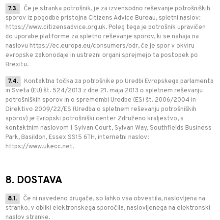
7.3.
Če je stranka potrošnik, je za izvensodno reševanje potrošniških
sporov iz pogodbe pristojna Citizens Advice Bureau, spletni naslov:
https://www.citizensadvice.org.uk. Poleg tega je potrošnik upravičen
do uporabe platforme za spletno reševanje sporov, ki se nahaja na
naslovu https://ec.europa.eu/consumers/odr, če je spor v okviru
evropske zakonodaje in ustrezni organi sprejmejo ta postopek po
Brexitu.
7.4.
Kontaktna točka za potrošnike po Uredbi Evropskega parlamenta
in Sveta (EU) št. 524/2013 z dne 21. maja 2013 o spletnem reševanju
potrošniških sporov in o spremembi Uredbe (ES) št. 2006/2004 in
Direktivo 2009/22/ES (Uredba o spletnem reševanju potrošniških
sporov) je Evropski potrošniški center Združeno kraljestvo, s
kontaktnim naslovom 1 Sylvan Court, Sylvan Way, Southfields Business
Park, Basildon, Essex SS15 6TH, internetni naslov:
https://www.ukecc.net.
8. DOSTAVA
8.1.
Če ni navedeno drugače, so lahko vsa obvestila, naslovljena na
stranko, v obliki elektronskega sporočila, naslovljenega na elektronski
naslov stranke.