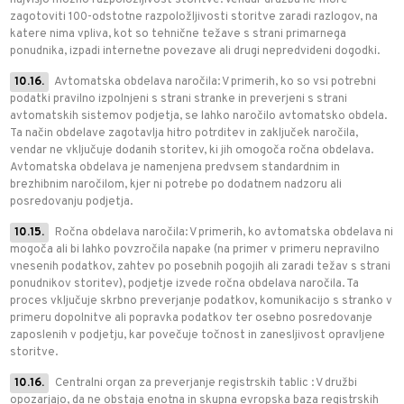
najvišjo možno razpoložljivost storitve. Vendar družba ne more
zagotoviti 100-odstotne razpoložljivosti storitve zaradi razlogov, na
katere nima vpliva, kot so tehnične težave s strani primarnega
ponudnika, izpadi internetne povezave ali drugi nepredvideni dogodki.
10.16.
Avtomatska obdelava naročila: V primerih, ko so vsi potrebni
podatki pravilno izpolnjeni s strani stranke in preverjeni s strani
avtomatskih sistemov podjetja, se lahko naročilo avtomatsko obdela.
Ta način obdelave zagotavlja hitro potrditev in zaključek naročila,
vendar ne vključuje dodanih storitev, ki jih omogoča ročna obdelava.
Avtomatska obdelava je namenjena predvsem standardnim in
brezhibnim naročilom, kjer ni potrebe po dodatnem nadzoru ali
posredovanju podjetja.
10.15.
Ročna obdelava naročila: V primerih, ko avtomatska obdelava ni
mogoča ali bi lahko povzročila napake (na primer v primeru nepravilno
vnesenih podatkov, zahtev po posebnih pogojih ali zaradi težav s strani
ponudnikov storitev), podjetje izvede ročna obdelava naročila. Ta
proces vključuje skrbno preverjanje podatkov, komunikacijo s stranko v
primeru dopolnitve ali popravka podatkov ter osebno posredovanje
zaposlenih v podjetju, kar povečuje točnost in zanesljivost opravljene
storitve.
10.16.
Centralni organ za preverjanje registrskih tablic : V družbi
opozarjajo, da ne obstaja enotna in skupna evropska baza registrskih