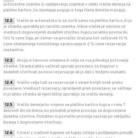
avtocestne znamke (v nadaljevanju znamka) v obliki vračila denarja na
plačilno kartico, če izpolnjuje pogoje iz tega člena določila in pogoji.
12.2.
Vračilo je avtomatsko in se izvrši samo na plačilno kartico, ki jo
je stranka uporabila pri naročilu znamke. Višina vračila je odvisna od
vrednosti dogovorjenih dodatnih storitev. Kupcu se lahko povrne do
100 % cene žiga, pri čemer se povračilo izračuna kot seštevek 10 %
cene sklenjenega turističnega zavarovanja in 2 % cene rezervacije
nastanitve.
12.3.
Akcija ni časovno omejena in velja za vsa prihodnja potovanja
stranke. Stranka lahko večkrat uporabi povezavo za dogovor o
dodatnih storitvah za nove rezervacije ali jo deli s tretjimi osebami.
12.4.
Vračilo velja tudi za rezervacije s strani tretjih oseb preko
povezave. Vrednost rezervacij, opravljenih prek povezave, se sešteje
in jo lahko stranka ali njeni bližnji uporabijo za vračilo denarja.
12.5.
Vračilo denarja bo vrnjeno na plačilno kartico kupca v roku 7
delovnih dni od dneva, ko ponudnik prejme provizijo za dogovorjene
dodatne storitve. Potrditev in povračilo provizije nastopi po zaključku
bivanja z dogovorjeno storitvijo.
12.6.
V zvezi z vračilom kupnine se kupec strinja s pošiljanjem ponudb