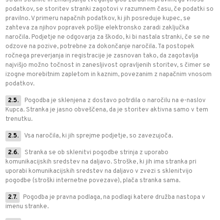
strani stranke in zmanjšanja tveganja glob zaradi nepravilnega vnosa
podatkov, se storitev stranki zagotovi v razumnem času, če podatki so
pravilno. V primeru napačnih podatkov, ki jih posreduje kupec, se
zahteva za njihov popravek pošlje elektronsko zaradi zaključka
naročila. Podjetje ne odgovarja za škodo, ki bi nastala stranki, če se ne
odzove na pozive, potrebne za dokončanje naročila. Ta postopek
ročnega preverjanja in registracije je zasnovan tako, da zagotavlja
najvišjo možno točnost in zanesljivost opravljenih storitev, s čimer se
izogne morebitnim zapletom in kaznim, povezanim z napačnim vnosom
podatkov.
2.5.
Pogodba je sklenjena z dostavo potrdila o naročilu na e-naslov
Kupca. Stranka je jasno obveščena, da je storitev aktivna samo v tem
trenutku.
2.5.
Vsa naročila, ki jih sprejme podjetje, so zavezujoča.
2.6.
Stranka se ob sklenitvi pogodbe strinja z uporabo
komunikacijskih sredstev na daljavo. Stroške, ki jih ima stranka pri
uporabi komunikacijskih sredstev na daljavo v zvezi s sklenitvijo
pogodbe (stroški internetne povezave), plača stranka sama.
2.7.
Pogodba je pravna podlaga, na podlagi katere družba nastopa v
imenu stranke.