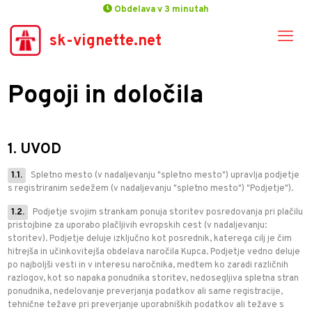
Obdelava v 3 minutah
sk-vignette.net
Pogoji in določila
1. UVOD
1.1.
Spletno mesto
(v nadaljevanju "spletno mesto") upravlja podjetje
s registriranim sedežem
(v nadaljevanju "spletno mesto") "Podjetje").
1.2.
Podjetje svojim strankam ponuja storitev posredovanja pri plačilu
pristojbine za uporabo plačljivih evropskih cest (v nadaljevanju:
storitev). Podjetje deluje izključno kot posrednik, katerega cilj je čim
hitrejša in učinkovitejša obdelava naročila Kupca. Podjetje vedno deluje
po najboljši vesti in v interesu naročnika, medtem ko zaradi različnih
razlogov, kot so napaka ponudnika storitev, nedosegljiva spletna stran
ponudnika, nedelovanje preverjanja podatkov ali same registracije,
tehnične težave pri preverjanje uporabniških podatkov ali težave s