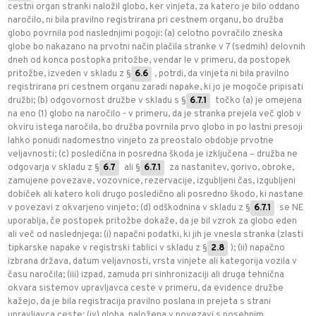
cestni organ stranki naložil globo, ker vinjeta, za katero je bilo oddano
naročilo, ni bila pravilno registrirana pri cestnem organu, bo družba
globo povrnila pod naslednjimi pogoji: (a) celotno povračilo zneska
globe bo nakazano na prvotni način plačila stranke v 7 (sedmih) delovnih
dneh od konca postopka pritožbe, vendar le v primeru, da postopek
pritožbe, izveden v skladu z §
6.6
, potrdi, da vinjeta ni bila pravilno
registrirana pri cestnem organu zaradi napake, ki jo je mogoče pripisati
družbi; (b) odgovornost družbe v skladu s §
6.7.1
točko (a) je omejena
na eno (1) globo na naročilo - v primeru, da je stranka prejela več glob v
okviru istega naročila, bo družba povrnila prvo globo in po lastni presoji
lahko ponudi nadomestno vinjeto za preostalo obdobje prvotne
veljavnosti; (c) posledična in posredna škoda je izključena – družba ne
odgovarja v skladu z §
6.7
ali §
6.7.1
za nastanitev, gorivo, obroke,
zamujene povezave, vozovnice, rezervacije, izgubljeni čas, izgubljeni
dobiček ali katero koli drugo posledično ali posredno škodo, ki nastane
v povezavi z okvarjeno vinjeto; (d) odškodnina v skladu z §
6.7.1
se NE
uporablja, če postopek pritožbe dokaže, da je bil vzrok za globo eden
ali več od naslednjega: (i) napačni podatki, ki jih je vnesla stranka (zlasti
tipkarske napake v registrski tablici v skladu z §
2.8
); (ii) napačno
izbrana država, datum veljavnosti, vrsta vinjete ali kategorija vozila v
času naročila; (iii) izpad, zamuda pri sinhronizaciji ali druga tehnična
okvara sistemov upravljavca ceste v primeru, da evidence družbe
kažejo, da je bila registracija pravilno poslana in prejeta s strani
upravljavca ceste; (iv) globa, naložena v povezavi s posebnim