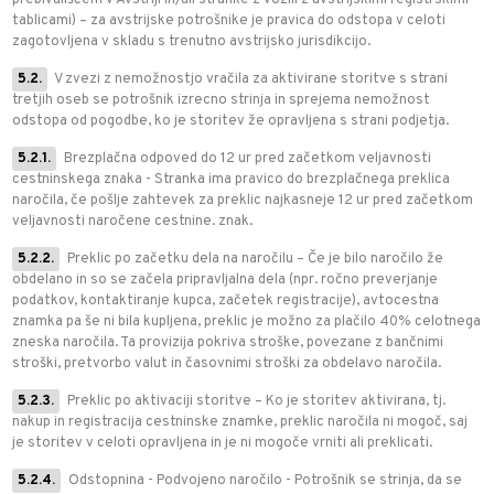
prebivališčem v Avstriji in/ali stranke z vozili z avstrijskimi registrskimi
tablicami) – za avstrijske potrošnike je pravica do odstopa v celoti
zagotovljena v skladu s trenutno avstrijsko jurisdikcijo.
5.2.
V zvezi z nemožnostjo vračila za aktivirane storitve s strani
tretjih oseb se potrošnik izrecno strinja in sprejema nemožnost
odstopa od pogodbe, ko je storitev že opravljena s strani podjetja.
5.2.1.
Brezplačna odpoved do 12 ur pred začetkom veljavnosti
cestninskega znaka - Stranka ima pravico do brezplačnega preklica
naročila, če pošlje zahtevek za preklic najkasneje 12 ur pred začetkom
veljavnosti naročene cestnine. znak.
5.2.2.
Preklic po začetku dela na naročilu – Če je bilo naročilo že
obdelano in so se začela pripravljalna dela (npr. ročno preverjanje
podatkov, kontaktiranje kupca, začetek registracije), avtocestna
znamka pa še ni bila kupljena, preklic je možno za plačilo 40% celotnega
zneska naročila. Ta provizija pokriva stroške, povezane z bančnimi
stroški, pretvorbo valut in časovnimi stroški za obdelavo naročila.
5.2.3.
Preklic po aktivaciji storitve – Ko je storitev aktivirana, tj.
nakup in registracija cestninske znamke, preklic naročila ni mogoč, saj
je storitev v celoti opravljena in je ni mogoče vrniti ali preklicati.
5.2.4.
Odstopnina - Podvojeno naročilo - Potrošnik se strinja, da se