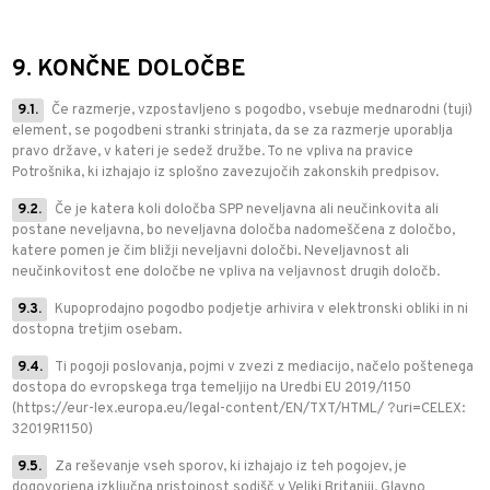
9. KONČNE DOLOČBE
9.1.
Če razmerje, vzpostavljeno s pogodbo, vsebuje mednarodni (tuji)
element, se pogodbeni stranki strinjata, da se za razmerje uporablja
pravo države, v kateri je sedež družbe. To ne vpliva na pravice
Potrošnika, ki izhajajo iz splošno zavezujočih zakonskih predpisov.
9.2.
Če je katera koli določba SPP neveljavna ali neučinkovita ali
postane neveljavna, bo neveljavna določba nadomeščena z določbo,
katere pomen je čim bližji neveljavni določbi. Neveljavnost ali
neučinkovitost ene določbe ne vpliva na veljavnost drugih določb.
9.3.
Kupoprodajno pogodbo podjetje arhivira v elektronski obliki in ni
dostopna tretjim osebam.
9.4.
Ti pogoji poslovanja, pojmi v zvezi z mediacijo, načelo poštenega
dostopa do evropskega trga temeljijo na Uredbi EU 2019/1150
(https://eur-lex.europa.eu/legal-content/EN/TXT/HTML/ ?uri=CELEX:
32019R1150)
9.5.
Za reševanje vseh sporov, ki izhajajo iz teh pogojev, je
dogovorjena izključna pristojnost sodišč v Veliki Britaniji. Glavno