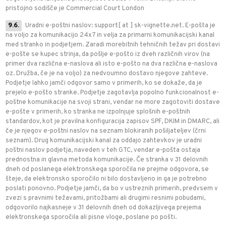
pristojno sodišče je Commercial Court London
9.6.
Uradni e-poštni naslov: support[ at ] sk-vignette.net. E-pošta je
na voljo za komunikacijo 24x7 in velja za primarni komunikacijski kanal
med stranko in podjetjem. Zaradi morebitnih tehničnih težav pri dostavi
e-pošte se kupec strinja, da pošlje e-pošto iz dveh različnih virov (na
primer dva različna e-naslova ali isto e-pošto na dva različna e-naslova
oz. Družba, če je na voljo) za nedvoumno dostavo njegove zahteve.
Podjetje lahko jamči odgovor samo v primerih, ko se dokaže, da je
prejelo e-pošto stranke. Podjetje zagotavlja popolno funkcionalnost e-
poštne komunikacije na svoji strani, vendar ne more zagotoviti dostave
e-pošte v primerih, ko stranka ne izpolnjuje splošnih e-poštnih
standardov, kot je pravilna konfiguracija zapisov SPF, DKIM in DMARC, ali
če je njegov e-poštni naslov na seznam blokiranih pošiljateljev (črni
seznam). Drug komunikacijski kanal za oddajo zahtevkov je uradni
poštni naslov podjetja, naveden v teh GTC, vendar e-pošta ostaja
prednostna in glavna metoda komunikacije. Če stranka v 31 delovnih
dneh od poslanega elektronskega sporočila ne prejme odgovora, se
šteje, da elektronsko sporočilo ni bilo dostavljeno in ga je potrebno
poslati ponovno. Podjetje jamči, da bo v ustreznih primerih, predvsem v
zvezi s pravnimi težavami, pritožbami ali drugimi resnimi pobudami,
odgovorilo najkasneje v 31 delovnih dneh od dokazljivega prejema
elektronskega sporočila ali pisne vloge, poslane po pošti.