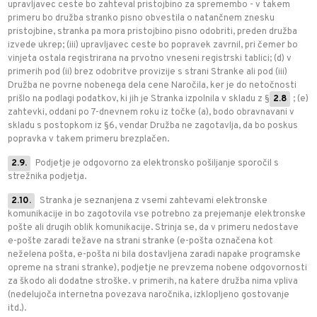
upravljavec ceste bo zahteval pristojbino za spremembo - v takem
primeru bo družba stranko pisno obvestila o natančnem znesku
pristojbine, stranka pa mora pristojbino pisno odobriti, preden družba
izvede ukrep; (iii) upravljavec ceste bo popravek zavrnil, pri čemer bo
vinjeta ostala registrirana na prvotno vneseni registrski tablici; (d) v
primerih pod (ii) brez odobritve provizije s strani Stranke ali pod (iii)
Družba ne povrne nobenega dela cene Naročila, ker je do netočnosti
prišlo na podlagi podatkov, ki jih je Stranka izpolnila v skladu z §
2.8
; (e)
zahtevki, oddani po 7-dnevnem roku iz točke (a), bodo obravnavani v
skladu s postopkom iz §6, vendar Družba ne zagotavlja, da bo poskus
popravka v takem primeru brezplačen.
2.9.
Podjetje je odgovorno za elektronsko pošiljanje sporočil s
strežnika podjetja.
2.10.
Stranka je seznanjena z vsemi zahtevami elektronske
komunikacije in bo zagotovila vse potrebno za prejemanje elektronske
pošte ali drugih oblik komunikacije. Strinja se, da v primeru nedostave
e-pošte zaradi težave na strani stranke (e-pošta označena kot
neželena pošta, e-pošta ni bila dostavljena zaradi napake programske
opreme na strani stranke), podjetje ne prevzema nobene odgovornosti
za škodo ali dodatne stroške. v primerih, na katere družba nima vpliva
(nedelujoča internetna povezava naročnika, izklopljeno gostovanje
itd.).