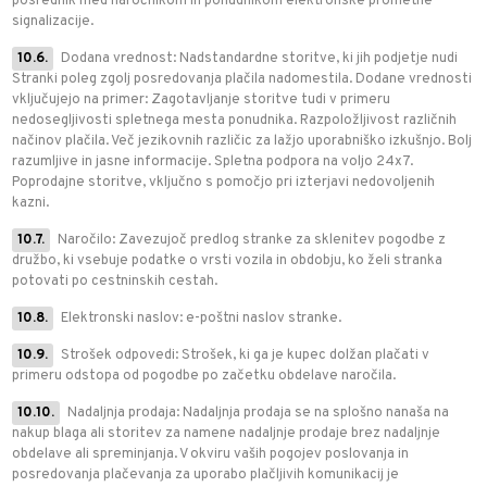
posrednik med naročnikom in ponudnikom elektronske prometne
signalizacije.
10.6.
Dodana vrednost: Nadstandardne storitve, ki jih podjetje nudi
Stranki poleg zgolj posredovanja plačila nadomestila. Dodane vrednosti
vključujejo na primer: Zagotavljanje storitve tudi v primeru
nedosegljivosti spletnega mesta ponudnika. Razpoložljivost različnih
načinov plačila. Več jezikovnih različic za lažjo uporabniško izkušnjo. Bolj
razumljive in jasne informacije. Spletna podpora na voljo 24x7.
Poprodajne storitve, vključno s pomočjo pri izterjavi nedovoljenih
kazni.
10.7.
Naročilo: Zavezujoč predlog stranke za sklenitev pogodbe z
družbo, ki vsebuje podatke o vrsti vozila in obdobju, ko želi stranka
potovati po cestninskih cestah.
10.8.
Elektronski naslov: e-poštni naslov stranke.
10.9.
Strošek odpovedi: Strošek, ki ga je kupec dolžan plačati v
primeru odstopa od pogodbe po začetku obdelave naročila.
10.10.
Nadaljnja prodaja: Nadaljnja prodaja se na splošno nanaša na
nakup blaga ali storitev za namene nadaljnje prodaje brez nadaljnje
obdelave ali spreminjanja. V okviru vaših pogojev poslovanja in
posredovanja plačevanja za uporabo plačljivih komunikacij je