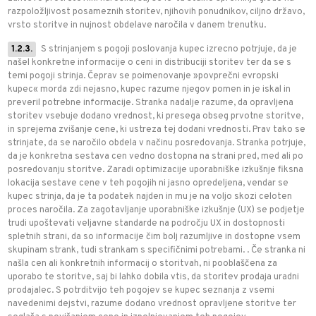
razpoložljivost posameznih storitev, njihovih ponudnikov, ciljno državo,
vrsto storitve in nujnost obdelave naročila v danem trenutku.
1.2.3.
S strinjanjem s pogoji poslovanja kupec izrecno potrjuje, da je
našel konkretne informacije o ceni in distribuciji storitev ter da se s
temi pogoji strinja. Čeprav se poimenovanje »povprečni evropski
kupec« morda zdi nejasno, kupec razume njegov pomen in je iskal in
preveril potrebne informacije. Stranka nadalje razume, da opravljena
storitev vsebuje dodano vrednost, ki presega obseg prvotne storitve,
in sprejema zvišanje cene, ki ustreza tej dodani vrednosti. Prav tako se
strinjate, da se naročilo obdela v načinu posredovanja. Stranka potrjuje,
da je konkretna sestava cen vedno dostopna na strani pred, med ali po
posredovanju storitve. Zaradi optimizacije uporabniške izkušnje fiksna
lokacija sestave cene v teh pogojih ni jasno opredeljena, vendar se
kupec strinja, da je ta podatek najden in mu je na voljo skozi celoten
proces naročila. Za zagotavljanje uporabniške izkušnje (UX) se podjetje
trudi upoštevati veljavne standarde na področju UX in dostopnosti
spletnih strani, da so informacije čim bolj razumljive in dostopne vsem
skupinam strank, tudi strankam s specifičnimi potrebami. . Če stranka ni
našla cen ali konkretnih informacij o storitvah, ni pooblaščena za
uporabo te storitve, saj bi lahko dobila vtis, da storitev prodaja uradni
prodajalec. S potrditvijo teh pogojev se kupec seznanja z vsemi
navedenimi dejstvi, razume dodano vrednost opravljene storitve ter