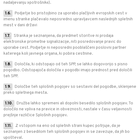
nadaljevanju »potrošnik«).
1.6.
Podjetje bo pristojbino za uporabo plačljivih evropskih cest v
imenu stranke plačevalo neposredno upravljavcem naslednjih spletnih
mest v dani državi
1.7.
Stranka je seznanjena, da predmet storitve ni prodaja
elektronske prometne signalizacije, niti posredovanje pravic do
uporabe cest. Podjetje ni neposredni pooblaščeni poslovni partner
katerega koli javnega organa, ki pobira cestnine.
1.8.
Določila, ki odstopajo od teh SPP, se lahko dogovorijo s pisno
pogodbo. Odstopajoča določila v pogodbi imajo prednost pred določili
teh SPP.
1.9.
Določbe teh splošnih pogojev so sestavni del pogodbe, sklenjene
preko spletnega mesta.
1.10.
Družba lahko spremeni ali dopolni besedilo splošnih pogojev. To
določilo ne vpliva na pravice in obveznosti, nastale v času veljavnosti
prejšnje različice Splošnih pogojev.
1.11.
Z vstopom na eno od spletnih strani kupec potrjuje, da je
seznanjen z besedilom teh splošnih pogojev in se zavezuje, da jih bo
upošteval.