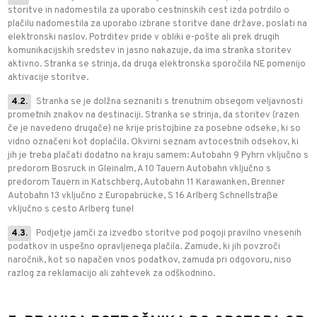
storitve in nadomestila za uporabo cestninskih cest izda potrdilo o
plačilu nadomestila za uporabo izbrane storitve dane države. poslati na
elektronski naslov. Potrditev pride v obliki e-pošte ali prek drugih
komunikacijskih sredstev in jasno nakazuje, da ima stranka storitev
aktivno. Stranka se strinja, da druga elektronska sporočila NE pomenijo
aktivacije storitve.
4.2.
Stranka se je dolžna seznaniti s trenutnim obsegom veljavnosti
prometnih znakov na destinaciji. Stranka se strinja, da storitev (razen
če je navedeno drugače) ne krije pristojbine za posebne odseke, ki so
vidno označeni kot doplačila. Okvirni seznam avtocestnih odsekov, ki
jih je treba plačati dodatno na kraju samem: Autobahn 9 Pyhrn vključno s
predorom Bosruck in Gleinalm, A 10 Tauern Autobahn vključno s
predorom Tauern in Katschberg, Autobahn 11 Karawanken, Brenner
Autobahn 13 vključno z Europabrücke, S 16 Arlberg Schnellstraße
vključno s cesto Arlberg tunel
4.3.
Podjetje jamči za izvedbo storitve pod pogoji pravilno vnesenih
podatkov in uspešno opravljenega plačila. Zamude, ki jih povzroči
naročnik, kot so napačen vnos podatkov, zamuda pri odgovoru, niso
razlog za reklamacijo ali zahtevek za odškodnino.