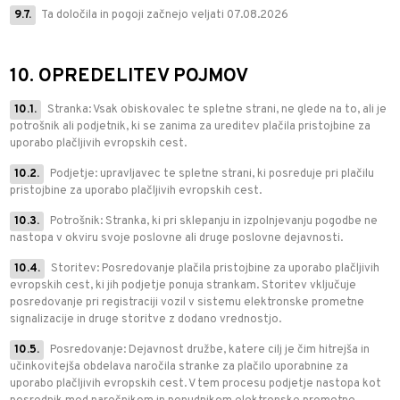
9.7.
Ta določila in pogoji začnejo veljati 07.08.2026
10. OPREDELITEV POJMOV
10.1.
Stranka: Vsak obiskovalec te spletne strani, ne glede na to, ali je
potrošnik ali podjetnik, ki se zanima za ureditev plačila pristojbine za
uporabo plačljivih evropskih cest.
10.2.
Podjetje: upravljavec te spletne strani, ki posreduje pri plačilu
pristojbine za uporabo plačljivih evropskih cest.
10.3.
Potrošnik: Stranka, ki pri sklepanju in izpolnjevanju pogodbe ne
nastopa v okviru svoje poslovne ali druge poslovne dejavnosti.
10.4.
Storitev: Posredovanje plačila pristojbine za uporabo plačljivih
evropskih cest, ki jih podjetje ponuja strankam. Storitev vključuje
posredovanje pri registraciji vozil v sistemu elektronske prometne
signalizacije in druge storitve z dodano vrednostjo.
10.5.
Posredovanje: Dejavnost družbe, katere cilj je čim hitrejša in
učinkovitejša obdelava naročila stranke za plačilo uporabnine za
uporabo plačljivih evropskih cest. V tem procesu podjetje nastopa kot