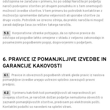
odstopnina ne zaračuna v primeru, ko po oddaji Naročila pri podjetju
naroči podvojeno storitev pri drugem ponudniku in s tem onemogoči
možnost izvedbe storitve. V tem primeru bo potrošnik kontaktiran z
možnostjo spremembe datuma veljavnosti ali uporabe storitve za
drugo vozilo. Potrošnik se izrecno strinja, da preklic naročila ni mogoč
zaradi daljšega časa za rešitev takega naročila.
5.3.
Korporativne stranke potrjujejo, da so njihove pravice do
odstopa od pogodbe lahko omejene v skladu z veljavno zakonodajo in
posameznimi pogodbenimi pogoji, dogovorjenimi s podjetjem.
6. PRAVICE IZ POMANJKLJIVE IZVEDBE IN
GARANCIJE KAKOVOSTI
6.1.
Pravice in obveznosti pogodbenih strank glede pravic iz naslova
pomanjkljive izvedbe urejajo ustrezni splošno zavezujoči pravni
predpisi.
6.2.
V primeru kakršnih koli pomanjkljivosti ali nepravilnosti pri
izvajanju storitve, je naročnik dolžan podjetje nemudoma obvestiti o
zaznanih pomanjkljivostih storitve, predvsem po elektronski pošti.
Kontaktni podatki so navedeni na spletni strani.