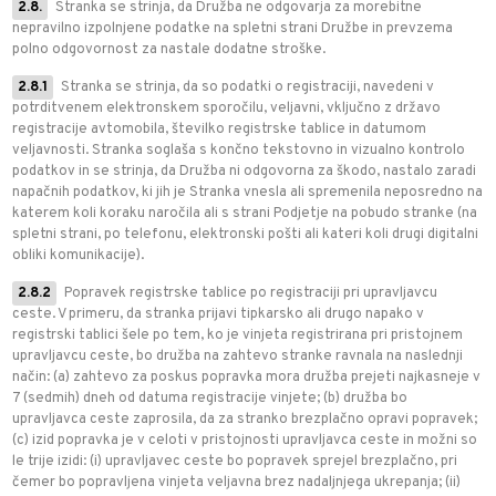
2.8.
Stranka se strinja, da Družba ne odgovarja za morebitne
nepravilno izpolnjene podatke na spletni strani Družbe in prevzema
polno odgovornost za nastale dodatne stroške.
2.8.1
Stranka se strinja, da so podatki o registraciji, navedeni v
potrditvenem elektronskem sporočilu, veljavni, vključno z državo
registracije avtomobila, številko registrske tablice in datumom
veljavnosti. Stranka soglaša s končno tekstovno in vizualno kontrolo
podatkov in se strinja, da Družba ni odgovorna za škodo, nastalo zaradi
napačnih podatkov, ki jih je Stranka vnesla ali spremenila neposredno na
katerem koli koraku naročila ali s strani Podjetje na pobudo stranke (na
spletni strani, po telefonu, elektronski pošti ali kateri koli drugi digitalni
obliki komunikacije).
2.8.2
Popravek registrske tablice po registraciji pri upravljavcu
ceste. V primeru, da stranka prijavi tipkarsko ali drugo napako v
registrski tablici šele po tem, ko je vinjeta registrirana pri pristojnem
upravljavcu ceste, bo družba na zahtevo stranke ravnala na naslednji
način: (a) zahtevo za poskus popravka mora družba prejeti najkasneje v
7 (sedmih) dneh od datuma registracije vinjete; (b) družba bo
upravljavca ceste zaprosila, da za stranko brezplačno opravi popravek;
(c) izid popravka je v celoti v pristojnosti upravljavca ceste in možni so
le trije izidi: (i) upravljavec ceste bo popravek sprejel brezplačno, pri
čemer bo popravljena vinjeta veljavna brez nadaljnjega ukrepanja; (ii)