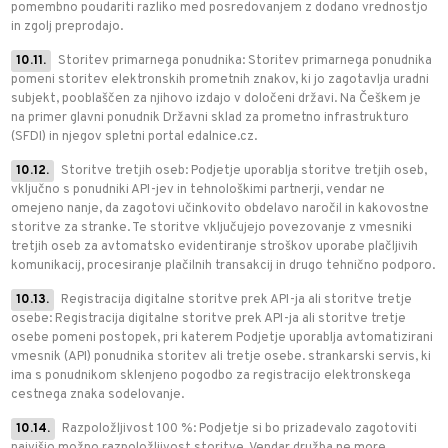
pomembno poudariti razliko med posredovanjem z dodano vrednostjo
in zgolj preprodajo.
10.11.
Storitev primarnega ponudnika: Storitev primarnega ponudnika
pomeni storitev elektronskih prometnih znakov, ki jo zagotavlja uradni
subjekt, pooblaščen za njihovo izdajo v določeni državi. Na Češkem je
na primer glavni ponudnik Državni sklad za prometno infrastrukturo
(SFDI) in njegov spletni portal edalnice.cz.
10.12.
Storitve tretjih oseb: Podjetje uporablja storitve tretjih oseb,
vključno s ponudniki API-jev in tehnološkimi partnerji, vendar ne
omejeno nanje, da zagotovi učinkovito obdelavo naročil in kakovostne
storitve za stranke. Te storitve vključujejo povezovanje z vmesniki
tretjih oseb za avtomatsko evidentiranje stroškov uporabe plačljivih
komunikacij, procesiranje plačilnih transakcij in drugo tehnično podporo.
10.13.
Registracija digitalne storitve prek API-ja ali storitve tretje
osebe: Registracija digitalne storitve prek API-ja ali storitve tretje
osebe pomeni postopek, pri katerem Podjetje uporablja avtomatizirani
vmesnik (API) ponudnika storitev ali tretje osebe. strankarski servis, ki
ima s ponudnikom sklenjeno pogodbo za registracijo elektronskega
cestnega znaka sodelovanje.
10.14.
Razpoložljivost 100 %: Podjetje si bo prizadevalo zagotoviti