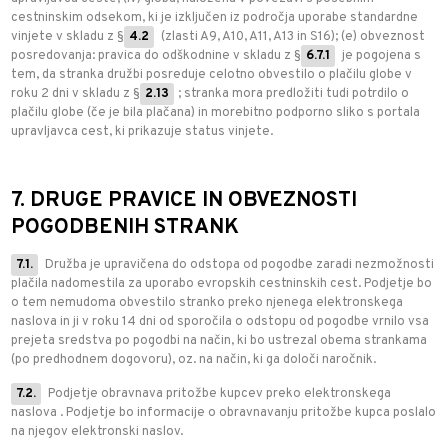
cestninskim odsekom, ki je izključen iz področja uporabe standardne
vinjete v skladu z §
4.2
(zlasti A9, A10, A11, A13 in S16); (e) obveznost
posredovanja: pravica do odškodnine v skladu z §
6.7.1
je pogojena s
tem, da stranka družbi posreduje celotno obvestilo o plačilu globe v
roku 2 dni v skladu z §
2.13
; stranka mora predložiti tudi potrdilo o
plačilu globe (če je bila plačana) in morebitno podporno sliko s portala
upravljavca cest, ki prikazuje status vinjete.
7. DRUGE PRAVICE IN OBVEZNOSTI
POGODBENIH STRANK
7.1.
Družba je upravičena do odstopa od pogodbe zaradi nezmožnosti
plačila nadomestila za uporabo evropskih cestninskih cest. Podjetje bo
o tem nemudoma obvestilo stranko preko njenega elektronskega
naslova in ji v roku 14 dni od sporočila o odstopu od pogodbe vrnilo vsa
prejeta sredstva po pogodbi na način, ki bo ustrezal obema strankama
(po predhodnem dogovoru), oz. na način, ki ga določi naročnik.
7.2.
Podjetje obravnava pritožbe kupcev preko elektronskega
naslova
. Podjetje bo informacije o obravnavanju pritožbe kupca poslalo
na njegov elektronski naslov.