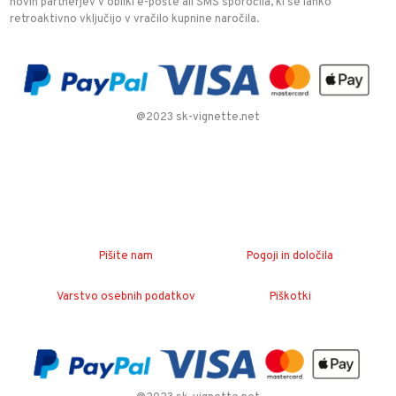
novih partnerjev v obliki e-pošte ali SMS sporočila, ki se lahko
retroaktivno vključijo v vračilo kupnine naročila.
@2023 sk-vignette.net
Pišite nam
Pogoji in določila
Varstvo osebnih podatkov
Piškotki