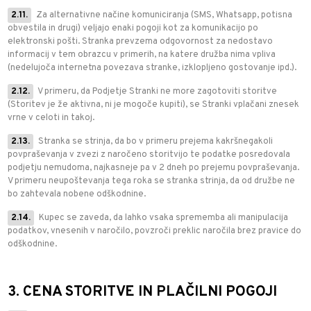
2.11.
Za alternativne načine komuniciranja (SMS, Whatsapp, potisna
obvestila in drugi) veljajo enaki pogoji kot za komunikacijo po
elektronski pošti. Stranka prevzema odgovornost za nedostavo
informacij v tem obrazcu v primerih, na katere družba nima vpliva
(nedelujoča internetna povezava stranke, izklopljeno gostovanje ipd.).
2.12.
V primeru, da Podjetje Stranki ne more zagotoviti storitve
(Storitev je že aktivna, ni je mogoče kupiti), se Stranki vplačani znesek
vrne v celoti in takoj.
2.13.
Stranka se strinja, da bo v primeru prejema kakršnegakoli
povpraševanja v zvezi z naročeno storitvijo te podatke posredovala
podjetju nemudoma, najkasneje pa v 2 dneh po prejemu povpraševanja.
V primeru neupoštevanja tega roka se stranka strinja, da od družbe ne
bo zahtevala nobene odškodnine.
2.14.
Kupec se zaveda, da lahko vsaka sprememba ali manipulacija
podatkov, vnesenih v naročilo, povzroči preklic naročila brez pravice do
odškodnine.
3. CENA STORITVE IN PLAČILNI POGOJI