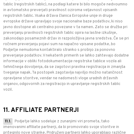
tablic (registrskih tablic), na podlagi katere bi bilo mogoče nedvoumno
in avtomatsko preverjati pravilnost oziroma veljavnost vpisanih
registrskih tablic. Vsaka država članica Evropske unije in druge
evropske države upravljajo svoje nacionalne baze podatkov, ki niso
javno dostopne ali centralno povezane v ta namen. Zato se družba pri
preverjanju pravilnosti registrskih tablic opira na lastne izkušnje,
zakonodajo posameznih držav in razpoložljiva javna sredstva. Če se pri
ročnem preverjanju pojavi sum na napačno vpisane podatke, bo
Podjetje nemudoma kontaktiralo stranko s prošnjo za ponovno
preverjanje podatkov. V nekaterih primerih se lahko zahtevajo dodatne
informacije v obliki fotodokumentacije registrske tablice vozila ali
tehničnega dovoljenja, da se zagotovi pravilna registracija in zmanjša
tveganje napak. Ta postopek zagotavlja najvišjo možno natančnost
opravljene storitve, vendar ne nadomesti vloge uradnih državnih
organov, odgovornih za registracijo in upravljanje registrskih tablic
vozil.
11. AFFILIATE PARTNERJI
11.1.
Podjetje lahko sodeluje z zunanjimi viri prometa, tako
imenovanimi affiliate partnerji, da bi promoviralo svoje storitve in
pritegnilo nove stranke. Pridruženi partnerji lahko uporabljajo različne