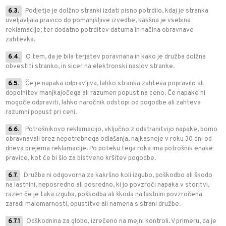
6.3.
Podjetje je dolžno stranki izdati pisno potrdilo, kdaj je stranka
uveljavljala pravico do pomanjkljive izvedbe, kakšna je vsebina
reklamacije; ter dodatno potrditev datuma in načina obravnave
zahtevka.
6.4.
O tem, da je bila terjatev poravnana in kako je družba dolžna
obvestiti stranko, in sicer na elektronski naslov stranke.
6.5.
Če je napaka odpravljiva, lahko stranka zahteva popravilo ali
dopolnitev manjkajočega ali razumen popust na ceno. Če napake ni
mogoče odpraviti, lahko naročnik odstopi od pogodbe ali zahteva
razumni popust pri ceni.
6.6.
Potrošnikovo reklamacijo, vključno z odstranitvijo napake, bomo
obravnavali brez nepotrebnega odlašanja, najkasneje v roku 30 dni od
dneva prejema reklamacije. Po poteku tega roka ima potrošnik enake
pravice, kot če bi šlo za bistveno kršitev pogodbe.
6.7.
Družba ni odgovorna za kakršno koli izgubo, poškodbo ali škodo
na lastnini, neposredno ali posredno, ki jo povzroči napaka v storitvi,
razen če je taka izguba, poškodba ali škoda na lastnini povzročena
zaradi malomarnosti, opustitve ali namena s strani družbe.
6.7.1
Odškodnina za globo, izrečeno na mejni kontroli. V primeru, da je