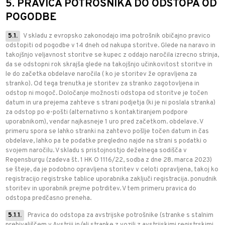
5. PRAVICA POTROŠNIKA DO ODSTOPA OD
POGODBE
5.1.
V skladu z evropsko zakonodajo ima potrošnik običajno pravico
odstopiti od pogodbe v 14 dneh od nakupa storitve. Glede na naravo in
takojšnjo veljavnost storitve se kupec z oddajo naročila izrecno strinja,
da se odstopni rok skrajša glede na takojšnjo učinkovitost storitve in
le do začetka obdelave naročila ( ko je storitev že opravljena za
stranko). Od tega trenutka je storitev za stranko zagotovljena in
odstop ni mogoč. Določanje možnosti odstopa od storitve je točen
datum in ura prejema zahteve s strani podjetja (ki je ni poslala stranka)
za odstop po e-pošti (alternativno s kontaktiranjem podpore
uporabnikom), vendar najkasneje 1 uro pred začetkom. obdelave. V
primeru spora se lahko stranki na zahtevo pošlje točen datum in čas
obdelave, lahko pa te podatke pregledno najde na strani s podatki o
svojem naročilu. V skladu s pristojnostjo deželnega sodišča v
Regensburgu (zadeva št. 1 HK O 1116/22, sodba z dne 28. marca 2023)
se šteje, da je podobno opravljena storitev v celoti opravljena, takoj ko
registracijo registrske tablice uporabnika zaključi registracija. ponudnik
storitev in uporabnik prejme potrditev. V tem primeru pravica do
odstopa predčasno preneha.
5.1.1.
Pravica do odstopa za avstrijske potrošnike (stranke s stalnim