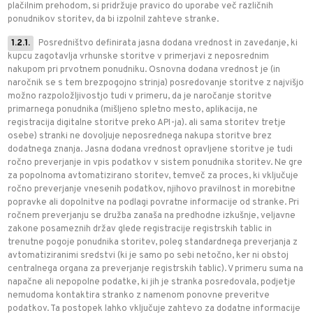
plačilnim prehodom, si pridržuje pravico do uporabe več različnih
ponudnikov storitev, da bi izpolnil zahteve stranke.
1.2.1.
Posredništvo definirata jasna dodana vrednost in zavedanje, ki
kupcu zagotavlja vrhunske storitve v primerjavi z neposrednim
nakupom pri prvotnem ponudniku. Osnovna dodana vrednost je (in
naročnik se s tem brezpogojno strinja) posredovanje storitve z najvišjo
možno razpoložljivostjo tudi v primeru, da je naročanje storitve
primarnega ponudnika (mišljeno spletno mesto, aplikacija, ne
registracija digitalne storitve preko API-ja). ali sama storitev tretje
osebe) stranki ne dovoljuje neposrednega nakupa storitve brez
dodatnega znanja. Jasna dodana vrednost opravljene storitve je tudi
ročno preverjanje in vpis podatkov v sistem ponudnika storitev. Ne gre
za popolnoma avtomatizirano storitev, temveč za proces, ki vključuje
ročno preverjanje vnesenih podatkov, njihovo pravilnost in morebitne
popravke ali dopolnitve na podlagi povratne informacije od stranke. Pri
ročnem preverjanju se družba zanaša na predhodne izkušnje, veljavne
zakone posameznih držav glede registracije registrskih tablic in
trenutne pogoje ponudnika storitev, poleg standardnega preverjanja z
avtomatiziranimi sredstvi (ki je samo po sebi netočno, ker ni obstoj
centralnega organa za preverjanje registrskih tablic). V primeru suma na
napačne ali nepopolne podatke, ki jih je stranka posredovala, podjetje
nemudoma kontaktira stranko z namenom ponovne preveritve
podatkov. Ta postopek lahko vključuje zahtevo za dodatne informacije