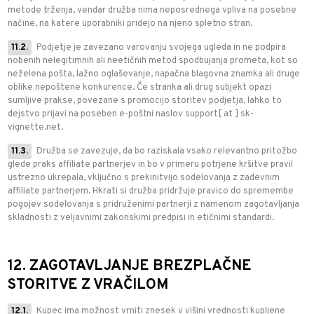
metode trženja, vendar družba nima neposrednega vpliva na posebne
načine, na katere uporabniki pridejo na njeno spletno stran.
11.2.
Podjetje je zavezano varovanju svojega ugleda in ne podpira
nobenih nelegitimnih ali neetičnih metod spodbujanja prometa, kot so
neželena pošta, lažno oglaševanje, napačna blagovna znamka ali druge
oblike nepoštene konkurence. Če stranka ali drug subjekt opazi
sumljive prakse, povezane s promocijo storitev podjetja, lahko to
dejstvo prijavi na poseben e-poštni naslov support[ at ] sk-
vignette.net.
11.3.
Družba se zavezuje, da bo raziskala vsako relevantno pritožbo
glede praks affiliate partnerjev in bo v primeru potrjene kršitve pravil
ustrezno ukrepala, vključno s prekinitvijo sodelovanja z zadevnim
affiliate partnerjem. Hkrati si družba pridržuje pravico do spremembe
pogojev sodelovanja s pridruženimi partnerji z namenom zagotavljanja
skladnosti z veljavnimi zakonskimi predpisi in etičnimi standardi.
12. ZAGOTAVLJANJE BREZPLAČNE
STORITVE Z VRAČILOM
12.1.
Kupec ima možnost vrniti znesek v višini vrednosti kupljene