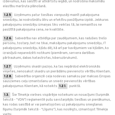
izdevumus, kas saistīti ar atkārtotu iegādi, un nodrošina maksimālu
elastību maršruta plānošanā.
1.2.5
Uzņēmums patur tiesības vienpusēji mainīt pakalpojuma
sniedzēju, lai nodrošinātu ātru un efektīvu pasūtījuma izpildi. Jebkuras
pakalpojumu sniedzēju izmaiņas tiks veiktas tā, lai nemainītos ne
pasūtītā pakalpojuma cena, ne kvalitāte.
1.2.6.
Sabiedrība nav atbildīga par zaudējumiem, kas radušies trešo
personu, tostarp, bet ne tikai, maksājumu pakalpojumu sniedzēju, IT
pakalpojumu sniedzēju, kļūdu dēļ, kā arī par kavējumiem vai kļūdām, ko
izraisījuši neparedzēti notikumi (piemēram, servera darbības
pārtraukumi, dabas katastrofas, kiberuzbrukumi).
1.2.7
Uzņēmums skaidri paziņo, ka tas nepārdod elektroniskās
vinjetes, nenosakot skaidru un pierādāmu pievienoto vērtību Klientam.
1.2.8.
Sabiedrība organizē ceļa nodevas samaksu par maksas Eiropas
sauszemes ceļu izmantošanu un sniedz pievienotās vērtības
pakalpojumus Klientam, kā noteikts
1.2.1.
punktā.
1.3.
Šie Tīmekļa vietnes vispārējie noteikumi un nosacījumi (turpmāk
tekstā - "VDN") reglamentē pušu savstarpējās tiesības un pienākumus,
kas rodas saistībā ar vai pamatojoties uz pakalpojumu sniegšanas
līgumu (turpmāk tekstā - "Līgums"), kas noslēgts, izmantojot Tīmekļa
vietni.