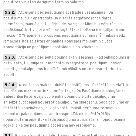
pasūtītās vinjetes derīguma termiņa sākuma.
5.2.2.
Atcelšana pēc pasūtījuma apstrādes uzsākšanas - Ja
pasūtījums jau ir apstrādāts un ir sākts sagatavošanās darbs
(piemēram, manuāla datu pārbaude, saziņa ar klientu, reģistrācijas
uzsākšana), bet vinjete vēl nav iegādāta, atcelšana ir iespējama par
maksu 40 % apmērā no kopējās pasūtījuma summas. Šī maksa sedz
izmaksas, kas saistītas ar bankas komisijas maksām, valūtas
konvertāciju un pasūtījuma apstrādes laika izmaksas.
5.2.3.
Atcelšana pēc pakalpojuma aktivizēšanas - kad pakalpojums ir
aktivizēts, t. i., vinjete ir iegādāta un reģistrēta, pasūtījumu nevar
atcelt, jo pakalpojums ir pilnībā nodrošināts un to nevar atgriezt vai
atcelt.
5.2.4.
Atcelšanas maksa - dublēts pasūtījums - Patērētājs piekrīt, ka
atcelšanas maksa netiek piemērota, ja pēc Pasūtījuma iesniegšanas
Sabiedrībai Patērētājs dublē pakalpojumu pie cita pakalpojumu
sniedzēja, tādējādi novēršot pakalpojuma sniegšanu. Šādā gadījumā ar
Patērētāju sazināsies, lai viņš varētu mainīt derīguma termiņu vai
izmantot pakalpojumu citam transportlīdzeklim. Patērētājs
nepārprotami piekrīt, ka šāda pasūtījuma atrisināšanai nepieciešamā
ilgāka laika dēļ pasūtījuma atcelšana nav iespējama.