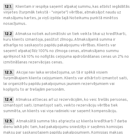
12.1.
Klientam ir iespēja saņemt atpakaļ summu, kas atbilst iegādātās
vinjetes (turpmāk tekstā - "vinjete") vērtībai, atmaksājot naudu uz
maksājumu kartes, ja viņš izpilda šajā Noteikumu punktā minētos
nosacījumus.
12.2
Atmaksa notiek automātiski un tiek veikta tikai uz kredītkarti,
kuru klients izmantoja, pasūtot zīmogu. Atmaksājamā summa ir
atkarīga no saskaņoto papildu pakalpojumu vērtības. Klients var
saņemt atpakaļ līdz 100% no zīmoga cenas, atmaksājamo summu
aprēķinot kā 10% no nolīgtās ceļojuma apdrošināšanas cenas un 2% no
izmitināšanas rezervācijas cenas.
12.3.
Akcijai nav laika ierobežojuma, un tā ir spēkā visiem
turpmākajiem klienta ceļojumiem. Klients var atkārtoti izmantot saiti,
lai organizētu papildu pakalpojumus jauniem rezervējumiem vai
kopīgotu to ar trešajām personām.
12.4
Atmaksa attiecas arī uz rezervācijām, ko veic trešās personas,
izmantojot saiti. Izmantojot saiti, veikto rezervāciju vērtība tiek
summēta, un klients vai viņa radinieki var saņemt kompensāciju.
12.5.
Atmaksātā summa tiks atgriezta uz klienta kredītkarti 7 darba
dienu laikā pēc tam, kad pakalpojumu sniedzējs ir saņēmis komisijas
maksu par saskaņotajiem papildu pakalpojumiem. Komisijas maksas