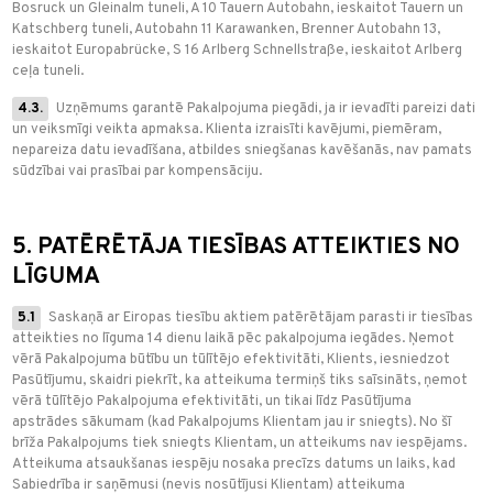
Bosruck un Gleinalm tuneli, A 10 Tauern Autobahn, ieskaitot Tauern un
Katschberg tuneli, Autobahn 11 Karawanken, Brenner Autobahn 13,
ieskaitot Europabrücke, S 16 Arlberg Schnellstraße, ieskaitot Arlberg
ceļa tuneli.
4.3.
Uzņēmums garantē Pakalpojuma piegādi, ja ir ievadīti pareizi dati
un veiksmīgi veikta apmaksa. Klienta izraisīti kavējumi, piemēram,
nepareiza datu ievadīšana, atbildes sniegšanas kavēšanās, nav pamats
sūdzībai vai prasībai par kompensāciju.
5. PATĒRĒTĀJA TIESĪBAS ATTEIKTIES NO
LĪGUMA
5.1
Saskaņā ar Eiropas tiesību aktiem patērētājam parasti ir tiesības
atteikties no līguma 14 dienu laikā pēc pakalpojuma iegādes. Ņemot
vērā Pakalpojuma būtību un tūlītējo efektivitāti, Klients, iesniedzot
Pasūtījumu, skaidri piekrīt, ka atteikuma termiņš tiks saīsināts, ņemot
vērā tūlītējo Pakalpojuma efektivitāti, un tikai līdz Pasūtījuma
apstrādes sākumam (kad Pakalpojums Klientam jau ir sniegts). No šī
brīža Pakalpojums tiek sniegts Klientam, un atteikums nav iespējams.
Atteikuma atsaukšanas iespēju nosaka precīzs datums un laiks, kad
Sabiedrība ir saņēmusi (nevis nosūtījusi Klientam) atteikuma