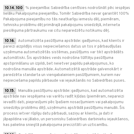
10.14. 100
% pieejamība: Sabiedrība centīsies nodrošināt pēc iespējas
lielāku Pakalpojuma pieejamību. Tomēr Sabiedrība nevar garantēt 100%
Pakalpojuma pieejamību no tās neatkarīgu iemeslu dēļ, piemēram,
tehnisku problēmu dēļ primārajā pakalpojumu sniedzējā, interneta
pieslēguma pārtraukumu vai citu neparedzētu notikumu dēļ.
10.16.
Automatizēta pasūtījuma apstrāde: gadījumos, kad klients ir
pareizi aizpildījis visus nepieciešamos datus un tos ir pārbaudījušas
uzņēmuma automatizētās sistēmas, pasūtījums var tikt apstrādāts
automātiski. Šis apstrādes veids nodrošina tūlītēju pasūtījuma
apstiprināšanu un izpildi, bet neietver papildu pakalpojumus, ko
nodrošina manuāla apstrāde. Automatizētā apstrāde galvenokārt ir
paredzēta standarta un viengabalainiem pasūtījumiem, kuriem nav
nepieciešama papildu pārbaude vai iejaukšanās no Sabiedrības puses.
10.15.
Manuāla pasūtījumu apstrāde: gadījumos, kad automatizēta
apstrāde nav iespējama vai varētu radīt kļūdas (piemēram, nepareizi
ievadīti dati, pieprasījumi pēc īpašiem nosacījumiem vai pakalpojumu
sniedzēju problēmu dēļ), uzņēmums apstrādā pasūtījumu manuāli. Šis
process ietver rūpīgu datu pārbaudi, saziņu ar klientu, ja dati ir
jāpapildina vai jālabo, un personisku Sabiedrības darbinieku iejaukšanos,
kas palielina sniegtā pakalpojuma precizitāti un uzticamību.