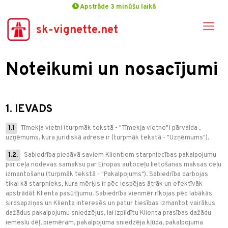
Apstrāde 3 minūšu laikā
sk-vignette.net
Noteikumi un nosacījumi
1. IEVADS
1.1
Tīmekļa vietni
(turpmāk tekstā - "Tīmekļa vietne") pārvalda
,
uzņēmums, kura juridiskā adrese ir
(turpmāk tekstā - "Uzņēmums").
1.2.
Sabiedrība piedāvā saviem Klientiem starpniecības pakalpojumu
par ceļa nodevas samaksu par Eiropas autoceļu lietošanas maksas ceļu
izmantošanu (turpmāk tekstā - "Pakalpojums"). Sabiedrība darbojas
tikai kā starpnieks, kura mērķis ir pēc iespējas ātrāk un efektīvāk
apstrādāt Klienta pasūtījumu. Sabiedrība vienmēr rīkojas pēc labākās
sirdsapziņas un Klienta interesēs un patur tiesības izmantot vairākus
dažādus pakalpojumu sniedzējus, lai izpildītu Klienta prasības dažādu
iemeslu dēļ, piemēram, pakalpojuma sniedzēja kļūda, pakalpojuma