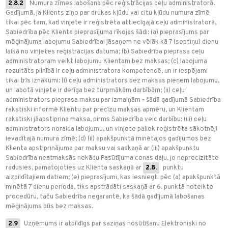
2.8.2
Numura zīmes labošana pēc reģistrācijas ceļu administratorā.
Gadījumā, ja Klients ziņo par drukas kļūdu vai citu kļūdu numura zīmē
tikai pēc tam, kad vinjete ir reģistrēta attiecīgajā ceļu administratorā,
Sabiedrība pēc Klienta pieprasījuma rīkojas šādi: (a) pieprasījums par
mēģinājuma labojumu Sabiedrībai jāsaņem ne vēlāk kā 7 (septiņu) dienu
laikā no vinjetes reģistrācijas datuma; (b) Sabiedrība pieprasa ceļu
administratoram veikt labojumu Klientam bez maksas; (c) labojuma
rezultāts pilnībā ir ceļu administratora kompetencē, un ir iespējami
tikai trīs iznākumi: (i) ceļu administrators bez maksas pieņem labojumu,
un labotā vinjete ir derīga bez turpmākām darbībām; (ii) ceļu
administrators pieprasa maksu par izmaiņām - šādā gadījumā Sabiedrība
rakstiski informē Klientu par precīzu maksas apmēru, un Klientam
rakstiski jāapstiprina maksa, pirms Sabiedrība veic darbību; (iii) ceļu
administrators noraida labojumu, un vinjete paliek reģistrēta sākotnēji
ievadītajā numura zīmē; (d) (ii) apakšpunktā minētajos gadījumos bez
Klienta apstiprinājuma par maksu vai saskaņā ar (iii) apakšpunktu
Sabiedrība neatmaksās nekādu Pasūtījuma cenas daļu, jo neprecizitāte
radusies, pamatojoties uz Klienta saskaņā ar
2.8.
punktu
aizpildītajiem datiem; (e) pieprasījumi, kas iesniegti pēc (a) apakšpunktā
minētā 7 dienu perioda, tiks apstrādāti saskaņā ar 6. punktā noteikto
procedūru, taču Sabiedrība negarantē, ka šādā gadījumā labošanas
mēģinājums būs bez maksas.
2.9
Uzņēmums ir atbildīgs par saziņas nosūtīšanu Elektroniski no