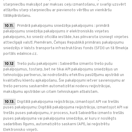
starpniecību maksājot par maksas ceļu izmantošanu, ir svarīgi uzsvērt
atšķirību starp starpniecību ar pievienoto vērtību un vienkāršu
tālākpārdošanu.
10.11.
Primārā pakalpojumu sniedzēja pakalpojums : primārā
pakalpojumu sniedzēja pakalpojums ir elektroniskās vinjetes
pakalpojums, ko sniedz oficiāla iestāde, kas pilnvarota izsniegt vinjetes
attiecīgajā valstī. Piemēram, Čehijas Republikā primārais pakalpojumu
sniedzējs ir Valsts transporta infrastruktūras fonds (SFDI) un tā tīmekļa
portāls edalnice.cz.
10.12
Trešo pušu pakalpojumi : Sabiedrība izmanto trešo pušu
pakalpojumus, tostarp, bet ne tikai API pakalpojumu sniedzējus un
tehnoloģiju partnerus, lai nodrošinātu efektīvu pasūtījumu apstrādi un
kvalitatīvu klientu apkalpošanu. Šie pakalpojumi ietver savienojumu ar
trešo personu saskarnēm automatizētai nodevu reģistrācijai,
maksājumu apstrādei un citam tehniskajam atbalstam.
10.13.
Digitālā pakalpojuma reģistrācija, izmantojot API vai trešās
puses pakalpojumu: Digitālā pakalpojuma reģistrācija, izmantojot API vai
trešās puses pakalpojumu, ir process, kurā Sabiedrība izmanto trešās
puses pakalpojuma vai pakalpojuma sniedzēja, ar kuru ir noslēgts
sadarbības līgums, automatizēto saskarni (API), lai reģistrētu
Elektronisko vinjeti.