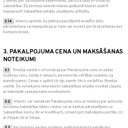
2 dienas pēc paziņojuma saņemšanas, pārsūta šādu informāciju
Sabiedrībai. Šā termiņa neievērošanas gadījumā Klients piekrīt
nepieprasīt Sabiedrībai nekādu zaudējumu atlīdzību.
2.14.
Klients apzinās, ka jebkura pasūtījumā ievadīto datu
pārveidošana vai manipulācija ar tiem var novest pie tā atcelšanas bez
kompensācijas.
3. PAKALPOJUMA CENA UN MAKSĀŠANAS
NOTEIKUMI
3.1
Tīmekļa vietnē ir informācija par Pakalpojuma cenu un pašas
nodevas cenu. Cenās ir iekļauts pievienotās vērtības nodoklis (ja
piemērojams). Cenas ir spēkā tik ilgi, kamēr tās ir norādītas tīmekļa
vietnē. Šis noteikums neierobežo Sabiedrības iespēju noslēgt Līgumu
ar individuāli saskaņotiem noteikumiem.
3.2.
Klients var samaksāt Pakalpojuma cenu un Nodevu par autoceļu
lietošanu Sabiedrībai šādos veidos: (a) ar bankas pārskaitījumu uz
Sabiedrības kontu; (b) ar kredītkarti, izmantojot maksājumu portālu; (c)
ar Paypal; (d) ar Stripe.
3.3.
Bezskaidras naudas norēķinu gadījumā Klienta pienākums