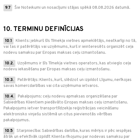
9.7
Šie Noteikumi un nosacījumi stājas spēkā 08.08.2026 datumā.
10. TERMINU DEFINĪCIJAS
10.1
Klients: jebkurš šīs Tīmekļa vietnes apmeklētājs, neatkarīgi no tā,
vai tas ir patērētājs vai uzņēmums, kurš ir ieinteresēts organizēt ceļa
nodevu samaksu par Eiropas maksas ceļu izmantošanu.
10.2.
Uzņēmums ir šīs Tīmekļa vietnes operators, kas atvieglo ceļa
nodevu iekasēšanu par Eiropas maksas ceļu izmantošanu.
10.3.
Patērētājs: Klients, kurš, slēdzot un izpildot Līgumu, nerīkojas
savas komercdarbības vai cita uzņēmuma ietvaros.
10.4.
Pakalpojums: ceļu nodevu apmaksas organizēšana par
Sabiedrības Klientiem piedāvāto Eiropas maksas ceļu izmantošanu.
Pakalpojums ietver transportlīdzekļa reģistrācijas veicināšanu
elektronisko vinješu sistēmā un citus pievienotās vērtības
pakalpojumus.
10.5
Starpniecība: Sabiedrības darbība, kuras mērķis ir pēc iespējas
ātrāk un efektīvāk izpildīt Klienta rīkojumu par nodevas samaksu par