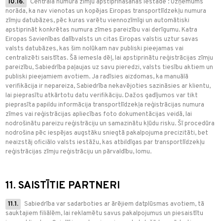
10.16.
Centrālā numura zīmju apstiprināšanas iestāde : Uzņēmums
norāda, ka nav vienotas un kopējas Eiropas transportlīdzekļu numura
zīmju datubāzes, pēc kuras varētu viennozīmīgi un automātiski
apstiprināt konkrētas numura zīmes pareizību vai derīgumu. Katra
Eiropas Savienības dalībvalsts un citas Eiropas valstis uztur savas
valsts datubāzes, kas šim nolūkam nav publiski pieejamas vai
centralizēti saistītas. Šā iemesla dēļ, lai apstiprinātu reģistrācijas zīmju
pareizību, Sabiedrība paļaujas uz savu pieredzi, valsts tiesību aktiem un
publiski pieejamiem avotiem. Ja radīsies aizdomas, ka manuālā
verifikācija ir nepareiza, Sabiedrība nekavējoties sazināsies ar klientu,
lai pieprasītu atkārtotu datu verifikāciju. Dažos gadījumos var tikt
pieprasīta papildu informācija transportlīdzekļa reģistrācijas numura
zīmes vai reģistrācijas apliecības foto dokumentācijas veidā, lai
nodrošinātu pareizu reģistrāciju un samazinātu kļūdu risku. Šī procedūra
nodrošina pēc iespējas augstāku sniegtā pakalpojuma precizitāti, bet
neaizstāj oficiālo valsts iestāžu, kas atbildīgas par transportlīdzekļu
reģistrācijas zīmju reģistrāciju un pārvaldību, lomu.
11. SAISTĪTIE PARTNERI
11.1.
Sabiedrība var sadarboties ar ārējiem datplūsmas avotiem, tā
sauktajiem filiālēm, lai reklamētu savus pakalpojumus un piesaistītu