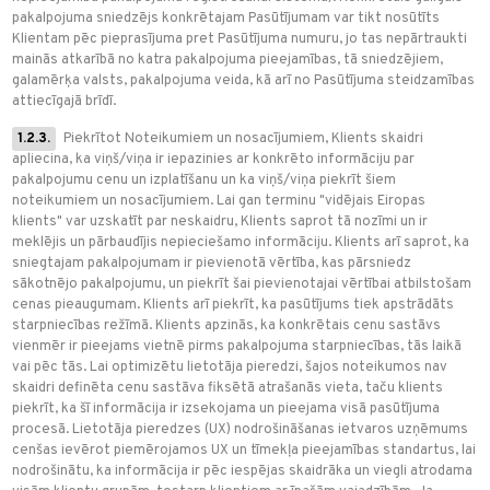
pakalpojuma sniedzējs konkrētajam Pasūtījumam var tikt nosūtīts
Klientam pēc pieprasījuma pret Pasūtījuma numuru, jo tas nepārtraukti
mainās atkarībā no katra pakalpojuma pieejamības, tā sniedzējiem,
galamērķa valsts, pakalpojuma veida, kā arī no Pasūtījuma steidzamības
attiecīgajā brīdī.
1.2.3.
Piekrītot Noteikumiem un nosacījumiem, Klients skaidri
apliecina, ka viņš/viņa ir iepazinies ar konkrēto informāciju par
pakalpojumu cenu un izplatīšanu un ka viņš/viņa piekrīt šiem
noteikumiem un nosacījumiem. Lai gan terminu "vidējais Eiropas
klients" var uzskatīt par neskaidru, Klients saprot tā nozīmi un ir
meklējis un pārbaudījis nepieciešamo informāciju. Klients arī saprot, ka
sniegtajam pakalpojumam ir pievienotā vērtība, kas pārsniedz
sākotnējo pakalpojumu, un piekrīt šai pievienotajai vērtībai atbilstošam
cenas pieaugumam. Klients arī piekrīt, ka pasūtījums tiek apstrādāts
starpniecības režīmā. Klients apzinās, ka konkrētais cenu sastāvs
vienmēr ir pieejams vietnē pirms pakalpojuma starpniecības, tās laikā
vai pēc tās. Lai optimizētu lietotāja pieredzi, šajos noteikumos nav
skaidri definēta cenu sastāva fiksētā atrašanās vieta, taču klients
piekrīt, ka šī informācija ir izsekojama un pieejama visā pasūtījuma
procesā. Lietotāja pieredzes (UX) nodrošināšanas ietvaros uzņēmums
cenšas ievērot piemērojamos UX un tīmekļa pieejamības standartus, lai
nodrošinātu, ka informācija ir pēc iespējas skaidrāka un viegli atrodama