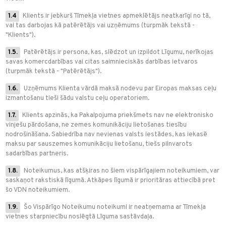
1.4
Klients ir jebkurš Tīmekļa vietnes apmeklētājs neatkarīgi no tā,
vai tas darbojas kā patērētājs vai uzņēmums (turpmāk tekstā -
"Klients").
1.5.
Patērētājs ir persona, kas, slēdzot un izpildot Līgumu, nerīkojas
savas komercdarbības vai citas saimnieciskās darbības ietvaros
(turpmāk tekstā - "Patērētājs").
1.6.
Uzņēmums Klienta vārdā maksā nodevu par Eiropas maksas ceļu
izmantošanu tieši šādu valstu ceļu operatoriem.
1.7.
Klients apzinās, ka Pakalpojuma priekšmets nav ne elektronisko
vinješu pārdošana, ne zemes komunikāciju lietošanas tiesību
nodrošināšana. Sabiedrība nav nevienas valsts iestādes, kas iekasē
maksu par sauszemes komunikāciju lietošanu, tiešs pilnvarots
sadarbības partneris.
1.8.
Noteikumus, kas atšķiras no šiem vispārīgajiem noteikumiem, var
saskaņot rakstiskā līgumā. Atkāpes līgumā ir prioritāras attiecībā pret
šo VDN noteikumiem.
1.9.
Šo Vispārīgo Noteikumu noteikumi ir neatņemama ar Tīmekļa
vietnes starpniecību noslēgtā Līguma sastāvdaļa.