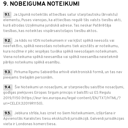
9. NOBEIGUMA NOTEIKUMI
9.1.
Ja Līgumā noteiktās attiecības satur starptautisku (ārvalstu)
elementu, Puses vienojas, ka attiecības regulē tās valsts tiesību akti,
kurā atrodas Uzņēmuma juridiskā adrese. Tas neskar Patērētāja
tiesības, kas noteiktas vispārsaistošajos tiesību aktos.
9.2.
Ja kāds no VDN noteikumiem ir vai kļūst spēkā neesošs vai
neefektīvs, spēkā neesošais noteikums tiek aizstāts ar noteikumu,
kura nozīme ir pēc iespējas tuvāka spēkā neesošajam noteikumam.
Viena noteikuma spēkā neesamība vai spēkā neesamība neietekmē
pārējo noteikumu spēkā esamību.
9.3.
Pirkuma līgumu Sabiedrība arhivē elektroniskā formā, un tas nav
pieejams trešajām personām.
9.4.
Šie Noteikumi un nosacījumi, ar starpniecību saistītie nosacījumi,
godīgas piekļuves Eiropas tirgum princips ir balstīti uz ES Regulu
2019/1150 (https://eur-lex.europa.eu/legal-content/EN/TXT/HTML/?
uri=CELEX:32019R1150).
9.5.
Jebkura strīda, kas izriet no šiem Noteikumiem, izšķiršana ir
Apvienotās Karalistes tiesu ekskluzīvā jurisdikcijā. Galvenā jurisdikcijas
vieta ir Londonas komerctiesa.