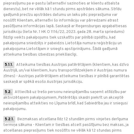
pieprasījumu pa e-pastu (alternatīvi sazinoties ar klientu atbalsta
dienestu), bet ne vēlāk kā 1 stundu pirms apstrādes sākuma. Strīdu
gadījumā precīzu apstrādes datumu un laiku pēc pieprasījuma var
nosūtīt Klientam, alternatīvi šo informāciju var pārredzami atrast
pasūtījuma informācijas lapā. Saskaņā ar Regensburgas apgabaltiesas
jurisdikciju (lieta Nr. 1 HK O 1116/22, 2023. gada 28. marta spriedums)
līdzīgi veikts pakalpojums tiek uzskatīts par pilnībā izpildītu, kad
pakalpojuma sniedzējs ir pabeidzis Lietotāja numura reģistrāciju un
pakalpojuma Lietotājam ir sniegts apstiprinājums. Šādā gadījumā
atteikuma tiesības izbeidzas priekšlaicīgi.
5.1.1.
Atteikuma tiesības Austrijas patērētājiem (klientiem, kas dzīvo
Austrijā, un/vai klientiem, kuru transportlīdzekļiem ir Austrijas numura
zīmes) - Austrijas patērētājiem atteikuma tiesības ir pilnībā garantētas
saskaņā ar spēkā esošo Austrijas jurisdikciju.
5.2.
Attiecībā uz trešo personu neiespējamību saņemt atlīdzību par
aktivizētajiem pakalpojumiem, Patērētājs skaidri piekrīt un akceptē
neiespējamību atteikties no Līguma brīdī, kad Sabiedrība jau ir sniegusi
pakalpojumu.
5.2.1.
Bezmaksas atcelšana līdz 12 stundām pirms vinjetes derīguma
termiņa sākuma - Klientam ir tiesības atcelt pasūtījumu bez maksas, ja
atcelšanas pieprasījums tiek nosūtīts ne vēlāk kā 12 stundas pirms