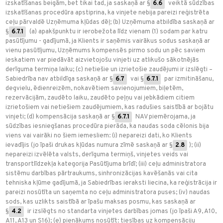
izskatīšanas beigām, bet tikai tad, ja saskaņā ar §
6.6
veiktā sūdzības
izskatīšanas procedūra apstiprina, ka vinjete nebija pareizi reģistrēta
ceļu pārvaldē Uzņēmuma kļūdas dēļ; (b) Uzņēmuma atbildība saskaņā ar
§
6.7.1
(a) apakšpunktu ir ierobežota līdz vienam (1) sodam par katru
pasūtījumu - gadījumā, ja Klients ir saņēmis vairākus sodus saskaņā ar
vienu pasūtījumu, Uzņēmums kompensēs pirmo sodu un pēc saviem
ieskatiem var piedāvāt aizvietojošu vinjeti uz atlikušo sākotnējās
derīguma termiņa laiku; (c) netiešie un izrietošie zaudējumi ir izslēgti –
Sabiedrība nav atbildīga saskaņā ar §
6.7
vai §
6.7.1
par izmitināšanu,
degvielu, ēdienreizēm, nokavētiem savienojumiem, biļetēm,
rezervācijām, zaudēto laiku, zaudēto peļņu vai jebkādiem citiem
izrietošiem vai netiešiem zaudējumiem, kas radušies saistībā ar bojātu
vinjeti; (d) kompensācija saskaņā ar §
6.7.1
NAV piemērojama, ja
sūdzības iesniegšanas procedūra pierāda, ka naudas soda cēlonis bija
viens vai vairāki no šiem iemesliem: (i) nepareizi dati, ko Klients
ievadījis (jo īpaši drukas kļūdas numura zīmē saskaņā ar §
2.8
); (ii)
nepareizi izvēlēta valsts, derīguma termiņš, vinjetes veids vai
transportlīdzekļa kategorija Pasūtījuma brīdī; (iii) ceļu administratora
sistēmu darbības pārtraukums, sinhronizācijas kavēšanās vai cita
tehniska kļūme gadījumā, ja Sabiedrības ieraksti liecina, ka reģistrācija ir
pareizi nosūtīta un saņemta no ceļu administratora puses; (iv) naudas
sods, kas uzlikts saistībā ar īpašu maksas posmu, kas saskaņā ar
§
4.2
ir izslēgts no standarta vinjetes darbības jomas (jo īpaši A9, A10,
A11, A13 un S16); (e) pienākums nosūtīt: tiesības uz kompensāciju