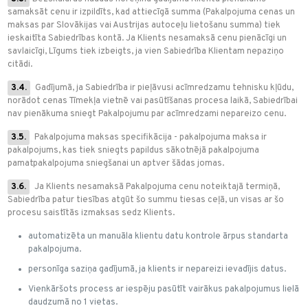
samaksāt cenu ir izpildīts, kad attiecīgā summa (Pakalpojuma cenas un
maksas par Slovākijas vai Austrijas autoceļu lietošanu summa) tiek
ieskaitīta Sabiedrības kontā. Ja Klients nesamaksā cenu pienācīgi un
savlaicīgi, Līgums tiek izbeigts, ja vien Sabiedrība Klientam nepaziņo
citādi.
3.4.
Gadījumā, ja Sabiedrība ir pieļāvusi acīmredzamu tehnisku kļūdu,
norādot cenas Tīmekļa vietnē vai pasūtīšanas procesa laikā, Sabiedrībai
nav pienākuma sniegt Pakalpojumu par acīmredzami nepareizo cenu.
3.5.
Pakalpojuma maksas specifikācija - pakalpojuma maksa ir
pakalpojums, kas tiek sniegts papildus sākotnējā pakalpojuma
pamatpakalpojuma sniegšanai un aptver šādas jomas.
3.6.
Ja Klients nesamaksā Pakalpojuma cenu noteiktajā termiņā,
Sabiedrība patur tiesības atgūt šo summu tiesas ceļā, un visas ar šo
procesu saistītās izmaksas sedz Klients.
automatizēta un manuāla klientu datu kontrole ārpus standarta
pakalpojuma.
personīga saziņa gadījumā, ja klients ir nepareizi ievadījis datus.
Vienkāršots process ar iespēju pasūtīt vairākus pakalpojumus lielā
daudzumā no 1 vietas.