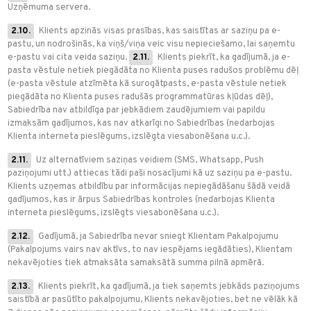
Uzņēmuma servera.
2.10.
Klients apzinās visas prasības, kas saistītas ar saziņu pa e-
pastu, un nodrošinās, ka viņš/viņa veic visu nepieciešamo, lai saņemtu
e-pastu vai cita veida saziņu.
2.11.
Klients piekrīt, ka gadījumā, ja e-
pasta vēstule netiek piegādāta no Klienta puses radušos problēmu dēļ
(e-pasta vēstule atzīmēta kā surogātpasts, e-pasta vēstule netiek
piegādāta no Klienta puses radušās programmatūras kļūdas dēļ),
Sabiedrība nav atbildīga par jebkādiem zaudējumiem vai papildu
izmaksām gadījumos, kas nav atkarīgi no Sabiedrības (nedarbojas
Klienta interneta pieslēgums, izslēgta viesabonēšana u.c.).
2.11.
Uz alternatīviem saziņas veidiem (SMS, Whatsapp, Push
paziņojumi utt.) attiecas tādi paši nosacījumi kā uz saziņu pa e-pastu.
Klients uzņemas atbildību par informācijas nepiegādāšanu šādā veidā
gadījumos, kas ir ārpus Sabiedrības kontroles (nedarbojas Klienta
interneta pieslēgums, izslēgts viesabonēšana u.c.).
2.12.
Gadījumā, ja Sabiedrība nevar sniegt Klientam Pakalpojumu
(Pakalpojums vairs nav aktīvs, to nav iespējams iegādāties), Klientam
nekavējoties tiek atmaksāta samaksātā summa pilnā apmērā.
2.13.
Klients piekrīt, ka gadījumā, ja tiek saņemts jebkāds paziņojums
saistībā ar pasūtīto pakalpojumu, Klients nekavējoties, bet ne vēlāk kā