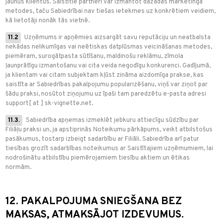
jaunus klientus. Saistītie partneri var izmantot dažādas mārketinga
metodes, taču Sabiedrībai nav tiešas ietekmes uz konkrētiem veidiem,
kā lietotāji nonāk tās vietnē.
11.2
Uzņēmums ir apņēmies aizsargāt savu reputāciju un neatbalsta
nekādas nelikumīgas vai neētiskas datplūsmas veicināšanas metodes,
piemēram, surogātpasta sūtīšanu, maldinošu reklāmu, zīmola
ļaunprātīgu izmantošanu vai cita veida negodīgu konkurenci. Gadījumā,
ja klientam vai citam subjektam kļūst zināma aizdomīga prakse, kas
saistīta ar Sabiedrības pakalpojumu popularizēšanu, viņš var ziņot par
šādu praksi, nosūtot ziņojumu uz īpaši tam paredzētu e-pasta adresi
support[ at ] sk-vignette.net.
11.3.
Sabiedrība apņemas izmeklēt jebkuru attiecīgu sūdzību par
Filiāļu praksi un, ja apstiprinās Noteikumu pārkāpums, veikt atbilstošus
pasākumus, tostarp izbeigt sadarbību ar Filiāli. Sabiedrība arī patur
tiesības grozīt sadarbības noteikumus ar Saistītajiem uzņēmumiem, lai
nodrošinātu atbilstību piemērojamiem tiesību aktiem un ētikas
normām.
12. PAKALPOJUMA SNIEGŠANA BEZ
MAKSAS, ATMAKSĀJOT IZDEVUMUS.