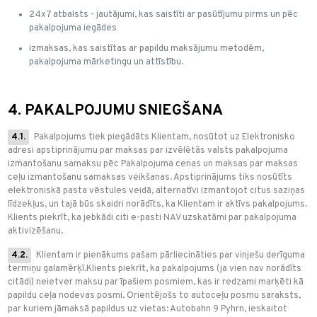
24x7 atbalsts - jautājumi, kas saistīti ar pasūtījumu pirms un pēc
pakalpojuma iegādes
izmaksas, kas saistītas ar papildu maksājumu metodēm,
pakalpojuma mārketingu un attīstību.
4. PAKALPOJUMU SNIEGŠANA
4.1.
Pakalpojums tiek piegādāts Klientam, nosūtot uz Elektronisko
adresi apstiprinājumu par maksas par izvēlētās valsts pakalpojuma
izmantošanu samaksu pēc Pakalpojuma cenas un maksas par maksas
ceļu izmantošanu samaksas veikšanas. Apstiprinājums tiks nosūtīts
elektroniskā pasta vēstules veidā, alternatīvi izmantojot citus saziņas
līdzekļus, un tajā būs skaidri norādīts, ka Klientam ir aktīvs pakalpojums.
Klients piekrīt, ka jebkādi citi e-pasti NAV uzskatāmi par pakalpojuma
aktivizēšanu.
4.2.
Klientam ir pienākums pašam pārliecināties par vinješu derīguma
termiņu galamērķī.Klients piekrīt, ka pakalpojums (ja vien nav norādīts
citādi) neietver maksu par īpašiem posmiem, kas ir redzami marķēti kā
papildu ceļa nodevas posmi. Orientējošs to autoceļu posmu saraksts,
par kuriem jāmaksā papildus uz vietas: Autobahn 9 Pyhrn, ieskaitot