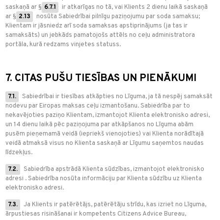
saskaņā ar §
6.7.1
ir atkarīgas no tā, vai Klients 2 dienu laikā saskaņā
ar §
2.13
nosūta Sabiedrībai pilnīgu paziņojumu par soda samaksu;
Klientam ir jāsniedz arī soda samaksas apstiprinājums (ja tas ir
samaksāts) un jebkāds pamatojošs attēls no ceļu administratora
portāla, kurā redzams vinjetes statuss.
7. CITAS PUŠU TIESĪBAS UN PIENĀKUMI
7.1.
Sabiedrībai ir tiesības atkāpties no Līguma, ja tā nespēj samaksāt
nodevu par Eiropas maksas ceļu izmantošanu. Sabiedrība par to
nekavējoties paziņo Klientam, izmantojot Klienta elektronisko adresi,
un 14 dienu laikā pēc paziņojuma par atkāpšanos no Līguma abām
pusēm pieņemamā veidā (iepriekš vienojoties) vai Klienta norādītajā
veidā atmaksā visus no Klienta saskaņā ar Līgumu saņemtos naudas
līdzekļus.
7.2.
Sabiedrība apstrādā Klienta sūdzības, izmantojot elektronisko
adresi
. Sabiedrība nosūta informāciju par Klienta sūdzību uz Klienta
elektronisko adresi.
7.3.
Ja Klients ir patērētājs, patērētāju strīdu, kas izriet no Līguma,
ārpustiesas risināšanai ir kompetents Citizens Advice Bureau,