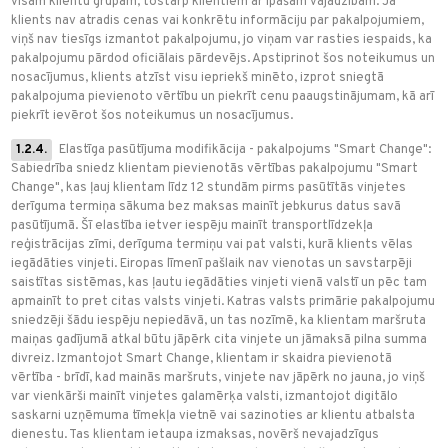
visām klientu grupām, tostarp klientiem ar īpašām vajadzībām. Ja
klients nav atradis cenas vai konkrētu informāciju par pakalpojumiem,
viņš nav tiesīgs izmantot pakalpojumu, jo viņam var rasties iespaids, ka
pakalpojumu pārdod oficiālais pārdevējs. Apstiprinot šos noteikumus un
nosacījumus, klients atzīst visu iepriekš minēto, izprot sniegtā
pakalpojuma pievienoto vērtību un piekrīt cenu paaugstinājumam, kā arī
piekrīt ievērot šos noteikumus un nosacījumus.
1.2.4.
Elastīga pasūtījuma modifikācija - pakalpojums "Smart Change":
Sabiedrība sniedz klientam pievienotās vērtības pakalpojumu "Smart
Change", kas ļauj klientam līdz 12 stundām pirms pasūtītās vinjetes
derīguma termiņa sākuma bez maksas mainīt jebkurus datus savā
pasūtījumā. Šī elastība ietver iespēju mainīt transportlīdzekļa
reģistrācijas zīmi, derīguma termiņu vai pat valsti, kurā klients vēlas
iegādāties vinjeti. Eiropas līmenī pašlaik nav vienotas un savstarpēji
saistītas sistēmas, kas ļautu iegādāties vinjeti vienā valstī un pēc tam
apmainīt to pret citas valsts vinjeti. Katras valsts primārie pakalpojumu
sniedzēji šādu iespēju nepiedāvā, un tas nozīmē, ka klientam maršruta
maiņas gadījumā atkal būtu jāpērk cita vinjete un jāmaksā pilna summa
divreiz. Izmantojot Smart Change, klientam ir skaidra pievienotā
vērtība - brīdī, kad mainās maršruts, vinjete nav jāpērk no jauna, jo viņš
var vienkārši mainīt vinjetes galamērķa valsti, izmantojot digitālo
saskarni uzņēmuma tīmekļa vietnē vai sazinoties ar klientu atbalsta
dienestu. Tas klientam ietaupa izmaksas, novērš nevajadzīgus