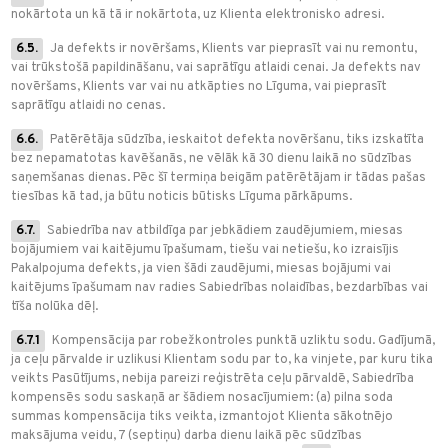
nokārtota un kā tā ir nokārtota, uz Klienta elektronisko adresi.
6.5.
Ja defekts ir novēršams, Klients var pieprasīt vai nu remontu,
vai trūkstošā papildināšanu, vai saprātīgu atlaidi cenai. Ja defekts nav
novēršams, Klients var vai nu atkāpties no Līguma, vai pieprasīt
saprātīgu atlaidi no cenas.
6.6.
Patērētāja sūdzība, ieskaitot defekta novēršanu, tiks izskatīta
bez nepamatotas kavēšanās, ne vēlāk kā 30 dienu laikā no sūdzības
saņemšanas dienas. Pēc šī termiņa beigām patērētājam ir tādas pašas
tiesības kā tad, ja būtu noticis būtisks Līguma pārkāpums.
6.7.
Sabiedrība nav atbildīga par jebkādiem zaudējumiem, miesas
bojājumiem vai kaitējumu īpašumam, tiešu vai netiešu, ko izraisījis
Pakalpojuma defekts, ja vien šādi zaudējumi, miesas bojājumi vai
kaitējums īpašumam nav radies Sabiedrības nolaidības, bezdarbības vai
tīša nolūka dēļ.
6.7.1
Kompensācija par robežkontroles punktā uzliktu sodu. Gadījumā,
ja ceļu pārvalde ir uzlikusi Klientam sodu par to, ka vinjete, par kuru tika
veikts Pasūtījums, nebija pareizi reģistrēta ceļu pārvaldē, Sabiedrība
kompensēs sodu saskaņā ar šādiem nosacījumiem: (a) pilna soda
summas kompensācija tiks veikta, izmantojot Klienta sākotnējo
maksājuma veidu, 7 (septiņu) darba dienu laikā pēc sūdzības