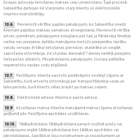
Eiropas autoceļu lietošanas maksas ceļu izmantošanu. Šajā procesā
Sabiedrība darbojas kā starpnieks starp Klientu un elektroniskās
vinjetes nodrošinātāju.
10.6.
Pievienotā vērtība: papildu pakalpojumi, ko Sabiedrība sniedz
Klientam papildus maksas samaksas atvieglošanai. Pievienotā vērtība
ietver, piemēram, pakalpojuma sniegšanu pat tad, ja Pārdevēja tīmekļa
vietne nav pieejama. dažādu maksājumu metožu pieejamība. Vairāku
valodu versijas ērtākai lietošanas pieredzei. skaidrāka un vieglāk
saprotama informācija. 24 stundas diennaktī 7 dienas nedēļā pieejams
tiešsaistes atbalsts. Pēcpārdošanas pakalpojumi, tostarp palīdzība
nepamatotu naudas sodu atgūšanā.
10.7.
Pasūtījums: Klienta saistošs piedāvājums noslēgt Līgumu ar
Sabiedrību, kurā ietverta informācija par transportlīdzekļa veidu un
laika periodu, kurā Klients vēlas braukt pa maksas ceļiem.
10.8.
Elektroniskā adrese: Klienta e-pasta adrese.
10.9
Atcelšanas maksa: Klienta maksājamā maksa Līguma atcelšanas
gadījumā pēc Pasūtījuma apstrādes uzsākšanas.
10.10.
Tālākpārdošana: Tālākpārdošana parasti nozīmē preču vai
pakalpojumu iegādi tālākai pārdošanai bez tālākas apstrādes vai
pārveidošanas. Saistībā ar jūsu noteikumiem un nosacījumiem un