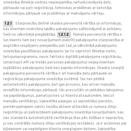
sniedzēja tīmekļa vietnes nepieejamība, nefunkcionējoša datu
pārbaude vai pati reģistrācija, tehniskas problēmas ar lietotāja
informācijas pārbaudi vai problēmas ar maksājumu vārteju.
1.2.1
Starpniecību definē skaidra pievienotā vērtība un informācija,
kas klientam nodrošina labāku pakalpojumu salīdzinājumā ar pirkšanu
tieši no sākotnējā piegādātāja.
1.2.1.2.
Pamata pievienotā vērtība ir
(un klients tam bez nosacījumiem piekrīt) pakalpojuma starpniecība ar
augstāko iespējamo pieejamību pat tad, ja sākotnējā pakalpojumu
sniedzēja pasūtīšanas pakalpojums (ar to saprotot tīmekļa vietni,
lietojumprogrammu, nevis faktisko digitālā pakalpojuma reģistrāciju,
izmantojot API vai trešās personas pakalpojumu) neļauj klientam
iegādāties pakalpojumu tieši bez papildu informācijas. Skaidra sniegtā
pakalpojuma pievienotā vērtība ir arī manuāla datu pārbaude un
reģistrācija pakalpojuma sniedzēja sistēmā. Tas nav pilnībā
automatizēts pakalpojums, bet gan process, kas ietver manuālu
ievadītās informācijas pārbaudi, tās precizitāti un jebkādus labojumus
vai papildinājumus, pamatojoties uz Klienta atsauksmēm. Veicot
manuālu verifikāciju, Sabiedrība paļaujas uz iepriekšējo pieredzi,
piemērojamajiem valsts tiesību aktiem attiecībā uz numura zīmju
reģistrāciju un pašreizējiem pakalpojumu sniedzēja nosacījumiem, kas
nav standarta automatizētā verifikācija (kas pēc būtības ir neprecīza,
jo nav centrālās numura zīmju verifikācijas iestādes). Ja ir aizdomas par
kļūdainiem vai nepilnīgiem Klienta sniegtajiem datiem, Sabiedrība