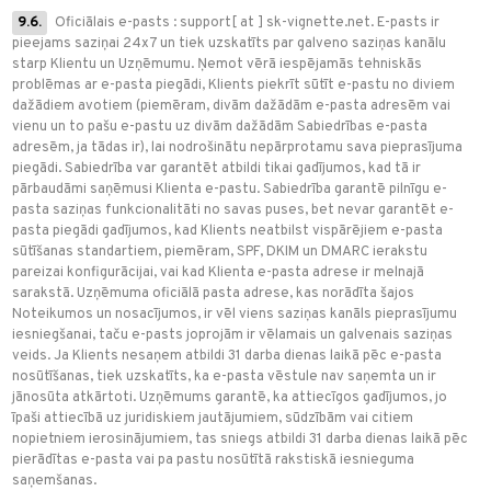
9.6.
Oficiālais e-pasts : support[ at ] sk-vignette.net. E-pasts ir
pieejams saziņai 24x7 un tiek uzskatīts par galveno saziņas kanālu
starp Klientu un Uzņēmumu. Ņemot vērā iespējamās tehniskās
problēmas ar e-pasta piegādi, Klients piekrīt sūtīt e-pastu no diviem
dažādiem avotiem (piemēram, divām dažādām e-pasta adresēm vai
vienu un to pašu e-pastu uz divām dažādām Sabiedrības e-pasta
adresēm, ja tādas ir), lai nodrošinātu nepārprotamu sava pieprasījuma
piegādi. Sabiedrība var garantēt atbildi tikai gadījumos, kad tā ir
pārbaudāmi saņēmusi Klienta e-pastu. Sabiedrība garantē pilnīgu e-
pasta saziņas funkcionalitāti no savas puses, bet nevar garantēt e-
pasta piegādi gadījumos, kad Klients neatbilst vispārējiem e-pasta
sūtīšanas standartiem, piemēram, SPF, DKIM un DMARC ierakstu
pareizai konfigurācijai, vai kad Klienta e-pasta adrese ir melnajā
sarakstā. Uzņēmuma oficiālā pasta adrese, kas norādīta šajos
Noteikumos un nosacījumos, ir vēl viens saziņas kanāls pieprasījumu
iesniegšanai, taču e-pasts joprojām ir vēlamais un galvenais saziņas
veids. Ja Klients nesaņem atbildi 31 darba dienas laikā pēc e-pasta
nosūtīšanas, tiek uzskatīts, ka e-pasta vēstule nav saņemta un ir
jānosūta atkārtoti. Uzņēmums garantē, ka attiecīgos gadījumos, jo
īpaši attiecībā uz juridiskiem jautājumiem, sūdzībām vai citiem
nopietniem ierosinājumiem, tas sniegs atbildi 31 darba dienas laikā pēc
pierādītas e-pasta vai pa pastu nosūtītā rakstiskā iesnieguma
saņemšanas.