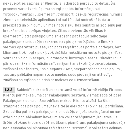
nekavējoties sazinās ar Klientu, lai atkārtoti pārbaudītu datus. Šis
process var ietvert lūgumu sniegt papildu informāciju vai
fotodokumentāciju, piemēram, transportlīdzekļa reģistrācijas numura
zīmes vai tehniskās apliecības fotoattēlu, lai nodrošinātu datu
precizitāti un pilnīgumu un mazinātu risku, kas saistīts ar sodīšanu par
braukšanu bez derīgas vinjetes. Citas pievienotās vērtības ir
(piemēram,) ātra pakalpojuma sniegšana pat tad, ja sākotnējā
pakalpojuma sniedzēja saskarne nav pieejama (kļūdas no tīmekļa
vietnes operatora puses, kad pats reģistrācijas portāls darbojas, bet
klientam tiek liegta piekļuve), dažādu maksājumu metožu pieejamība,
vairākas valodu versijas, lai atvieglotu lietotāja pieredzi, skaidrāka un
pārredzamāka informācija salīdzinājumā ar sākotnējo pakalpojumu,
tiešsaistes atbalsts, kas pieejams 24x7, pēcpārdošanas pakalpojumi,
tostarp palīdzība nepamatotu naudas sodu piedziņā un attiecīgu
zināšanu sniegšana saistībā ar maksas ceļu izmantošanu.
1.2.2.
Sabiedrība skaidrā un saprotamā veidā informē vidējo Eiropas
Klientu par maksājuma par Pakalpojumu sastāvu, vismaz sadalot paša
Pakalpojuma cenu un Sabiedrības maksu. Klients atzīst, ka šis ir
starpniecības pakalpojums, nevis tieša elektronisko vinješu pārdošana.
Sabiedrība pati nav pakalpojuma sniedzējs vinješu izsniegšanai un nav
atbildīga par jebkādiem kavējumiem vai sarežģījumiem, ko izraisījusi
ārēja ietekme (neparedzēti notikumi, piemēram, pakalpojuma sniedzēja
nepieejamība pakalpojuma reģistrēšanai sistēmā). Konkrētais galīgais