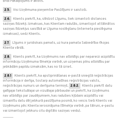
brīdī Pakalpojums ir aktīvs.
2.5.
Visi Uzņēmuma pieņemtie Pasūtījumi ir saistoši.
2.6.
Klients piekrīt, ka, slēdzot Līgumu, tiek izmantoti distances
saziņas līdzekļi. Izmaksas, kas Klientam radušās, izmantojot attālinātos
saziņas līdzekļus saistībā ar Līguma noslēgšanu (interneta pieslēguma
izmaksas), sedz Klients.
2.7.
Līgums ir juridiskais pamats, uz kura pamata Sabiedrība rīkojas
Klienta vārdā.
2.8.
Klients piekrīt, ka Uzņēmums nav atbildīgs par nepareizi aizpildītu
informāciju Uzņēmuma tīmekļa vietnē, un uzņemas pilnu atbildību par
jebkādām papildu izmaksām, kas no tā izriet.
2.8.1
Klients piekrīt, ka apstiprināšanas e-pastā sniegtā reģistrācijas
informācija ir derīga, tostarp automašīnas reģistrācijas valsts,
reģistrācijas numurs un derīguma termiņš.
2.8.2.
Klients piekrīt datu
galīgajai tekstuālajai un vizuālajai pārbaudei un piekrīt, ka Uzņēmums
nav atbildīgs par zaudējumiem, kas radušies kļūdaini aizpildītu vai
izmainītu datu dēļ jebkurā pasūtījuma posmā, ko veicis tieši Klients vai
Uzņēmums pēc Klienta ierosinājuma (tīmekļa vietnē, pa tālruni, e-pastu
vai izmantojot jebkuru citu digitālo saziņas veidu).