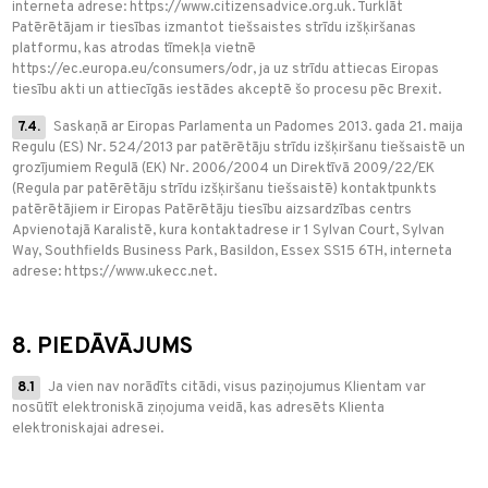
interneta adrese: https://www.citizensadvice.org.uk. Turklāt
Patērētājam ir tiesības izmantot tiešsaistes strīdu izšķiršanas
platformu, kas atrodas tīmekļa vietnē
https://ec.europa.eu/consumers/odr, ja uz strīdu attiecas Eiropas
tiesību akti un attiecīgās iestādes akceptē šo procesu pēc Brexit.
7.4.
Saskaņā ar Eiropas Parlamenta un Padomes 2013. gada 21. maija
Regulu (ES) Nr. 524/2013 par patērētāju strīdu izšķiršanu tiešsaistē un
grozījumiem Regulā (EK) Nr. 2006/2004 un Direktīvā 2009/22/EK
(Regula par patērētāju strīdu izšķiršanu tiešsaistē) kontaktpunkts
patērētājiem ir Eiropas Patērētāju tiesību aizsardzības centrs
Apvienotajā Karalistē, kura kontaktadrese ir 1 Sylvan Court, Sylvan
Way, Southfields Business Park, Basildon, Essex SS15 6TH, interneta
adrese: https://www.ukecc.net.
8. PIEDĀVĀJUMS
8.1
Ja vien nav norādīts citādi, visus paziņojumus Klientam var
nosūtīt elektroniskā ziņojuma veidā, kas adresēts Klienta
elektroniskajai adresei.