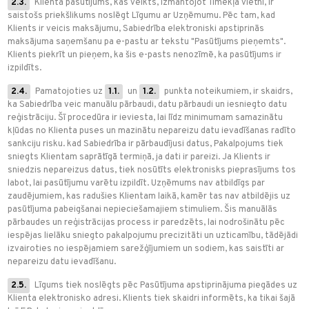
2.3.
Klienta pasūtījums, kas veikts, izmantojot Tīmekļa vietni, ir
saistošs priekšlikums noslēgt Līgumu ar Uzņēmumu. Pēc tam, kad
Klients ir veicis maksājumu, Sabiedrība elektroniski apstiprinās
maksājuma saņemšanu pa e-pastu ar tekstu "Pasūtījums pieņemts".
Klients piekrīt un pieņem, ka šis e-pasts nenozīmē, ka pasūtījums ir
izpildīts.
2.4.
Pamatojoties uz
1.1.
un
1.2.
punkta noteikumiem, ir skaidrs,
ka Sabiedrība veic manuālu pārbaudi, datu pārbaudi un iesniegto datu
reģistrāciju. Šī procedūra ir ieviesta, lai līdz minimumam samazinātu
kļūdas no Klienta puses un mazinātu nepareizu datu ievadīšanas radīto
sankciju risku. kad Sabiedrība ir pārbaudījusi datus, Pakalpojums tiek
sniegts Klientam saprātīgā termiņā, ja dati ir pareizi. Ja Klients ir
sniedzis nepareizus datus, tiek nosūtīts elektronisks pieprasījums tos
labot, lai pasūtījumu varētu izpildīt. Uzņēmums nav atbildīgs par
zaudējumiem, kas radušies Klientam laikā, kamēr tas nav atbildējis uz
pasūtījuma pabeigšanai nepieciešamajiem stimuliem. Šis manuālās
pārbaudes un reģistrācijas process ir paredzēts, lai nodrošinātu pēc
iespējas lielāku sniegto pakalpojumu precizitāti un uzticamību, tādējādi
izvairoties no iespējamiem sarežģījumiem un sodiem, kas saistīti ar
nepareizu datu ievadīšanu.
2.5.
Līgums tiek noslēgts pēc Pasūtījuma apstiprinājuma piegādes uz
Klienta elektronisko adresi. Klients tiek skaidri informēts, ka tikai šajā