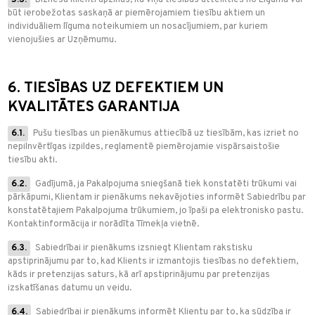
5.3.
Biznesa klienti apzinās, ka viņu tiesības atteikties no Līguma var
būt ierobežotas saskaņā ar piemērojamiem tiesību aktiem un
individuāliem līguma noteikumiem un nosacījumiem, par kuriem
vienojušies ar Uzņēmumu.
6. TIESĪBAS UZ DEFEKTIEM UN
KVALITĀTES GARANTIJA
6.1.
Pušu tiesības un pienākumus attiecībā uz tiesībām, kas izriet no
nepilnvērtīgas izpildes, reglamentē piemērojamie vispārsaistošie
tiesību akti.
6.2.
Gadījumā, ja Pakalpojuma sniegšanā tiek konstatēti trūkumi vai
pārkāpumi, Klientam ir pienākums nekavējoties informēt Sabiedrību par
konstatētajiem Pakalpojuma trūkumiem, jo īpaši pa elektronisko pastu.
Kontaktinformācija ir norādīta Tīmekļa vietnē.
6.3.
Sabiedrībai ir pienākums izsniegt Klientam rakstisku
apstiprinājumu par to, kad Klients ir izmantojis tiesības no defektiem,
kāds ir pretenzijas saturs, kā arī apstiprinājumu par pretenzijas
izskatīšanas datumu un veidu.
6.4.
Sabiedrībai ir pienākums informēt Klientu par to, ka sūdzība ir