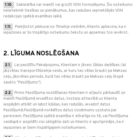
1.10.
Sabiedrība var mainīt vai grozīt VDN formulējumu. Šis noteikums
neietekmē tiesības un pienākumus, kas radušies iepriekšējās VDN
redakcijas spēkā esamības laikā.
1.11.
Piekļūstot jebkurai no Tīmekļa vietnēm, Klients apliecina, ka ir
iepazinies ar šo Vispārīgo noteikumu tekstu un apņemas tos ievērot.
2. LĪGUMA NOSLĒGŠANA
2.1.
Lai pasūtītu Pakalpojumu, Klientam ir jāveic šādas darbības: (a)
jāizvēlas transportlīdzekļa veids, ar kuru tas vēlas braukt pa Maksas
ceļu, jāizvēlas periods, kurā tas vēlas braukt pa Maksas ceļu (kopā
saukts "Pasūtījums").
2.2.
Pirms Pasūtījuma nosūtīšanas Klientam ir atļauts pārbaudīt un
mainīt Pasūtījumā ievadītos datus, tostarp attiecībā uz Klienta
iespējām atklāt un labot kļūdas, kas radušās, ievadot datus
Pasūtījumā.Pasūtījumā norādītos datus Uzņēmums uzskata par
pareiziem. Pasūtījuma spēkā esamība ir atkarīga no tā, vai Pasūtījuma
veidlapā ir aizpildīti visi obligātie dati un Klients ir apstiprinājis, ka ir
iepazinies ar šiem Vispārīgajiem noteikumiem.