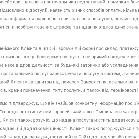
рфейс оригінального постачальника недоступний (помилки з боку
відмовлено в доступі), наявність різних способів оплати, кільк
озора інформація порівняно з оригінальною послугою, онлайн-п
гненні необґрунтованих штрафів та надання відповідних знань,
ейського Клієнта в чіткій і зрозумілій формі про склад платежу
єнт визнає, що це брокерська послуга, а не прямий продаж елект
 не несе відповідальності за будь-які затримки або ускладненн
ь постачальника послуг зареєструвати послугу в системі). Конк
ий Клієнту за запитом під номером Замовлення, оскільки він п
ків, країни призначення, типу послуги, а також від терміновост
мо підтверджує, що він знайшов конкретну інформацію про ціну
 "середньостатистичний європейський клієнт" можна вважати ро
. Клієнт також розуміє, що надана послуга містить додаткову ц
овідає цій додатковій цінності. Клієнт також погоджується з 
ий склад цін завжди доступний на Сайті до, під час або після