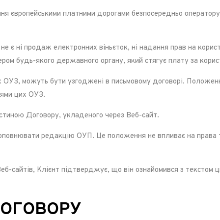
ня європейськими платними дорогами безпосередньо оператору 
не є ні продаж електронних віньєток, ні надання прав на корис
ром будь-якого державного органу, який стягує плату за корис
 ОУЗ, можуть бути узгоджені в письмовому договорі. Положенн
ями цих ОУЗ.
тиною Договору, укладеного через Веб-сайт.
оповнювати редакцію ОУП. Це положення не впливає на права та
б-сайтів, Клієнт підтверджує, що він ознайомився з текстом ци
ДОГОВОРУ