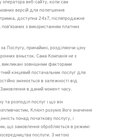
 оператора веб-сайту, коли сам
а мовних версій для полегшення
ідтримка, доступна 24x7, післяпродажне
 пов'язаних з використанням платних
 за Послугу, принаймні, розділяючи ціну
ронних віньєток. Сама Компанія не є
я, викликані зовнішніми факторами
ретний кінцевий постачальник послуг для
остійно змінюється в залежності від
і Замовлення в даний момент часу.
 та розподіл послуг і що він
зпливчастим, Клієнт розуміє його значення
інність понад початкову послугу, і
тим, що замовлення обробляється в режимі
 посередництва послуги. З метою