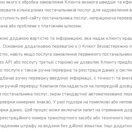
ою якого є обробка замовлення Клієнта якомога швидше та ефек
овувати кілька різних постачальників послуг для задоволення ви
ступність веб-сайту постачальника послуг, непрацююча перевірк
вача або проблеми з платіжним шлюзом.
ткою доданою вартістю та інформацією, яка надає клієнту кращ
а. Основною додатковою перевагою є (і Клієнт беззастережно 
тю, навіть якщо послуга замовлення первинного постачальника (
з API або послугу третьої сторони) не дозволяє Клієнту придб
ослуги є також ручна перевірка та реєстрація даних у систем
дбачає ручну перевірку введеної інформації, її точності та вн
 При ручній перевірці Компанія покладається на попередній дос
ви постачальника послуг, окрім стандартної автоматизованої пер
ревірки номерних знаків). У разі підозри на помилкові або непов
евірки даних. Цей процес може включати запит на отримання до
еєстраційного номера транспортного засобу або технічного пасп
накладенням штрафу за водіння без дійсної віньєтки. Інші додат