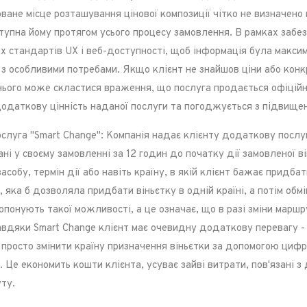
оване місце розташування цінової композиції чітко не визначено
тупна йому протягом усього процесу замовлення. В рамках забез
х стандартів UX і веб-доступності, щоб інформація була макси
 з особливими потребами. Якщо клієнт не знайшов ціни або конкр
 нього може скластися враження, що послуга продається офіці
додаткову цінність наданої послуги та погоджується з підвищен
слуга "Smart Change": Компанія надає клієнту додаткову послуг
ні у своєму замовленні за 12 годин до початку дії замовленої в
собу, термін дії або навіть країну, в якій клієнт бажає придбат
, яка б дозволяла придбати віньєтку в одній країні, а потім обмін
ропонують такої можливості, а це означає, що в разі зміни марш
Завдяки Smart Change клієнт має очевидну додаткову перевагу - 
е просто змінити країну призначення віньєтки за допомогою цифр
 Це економить кошти клієнта, усуває зайві витрати, пов'язані 
ту.