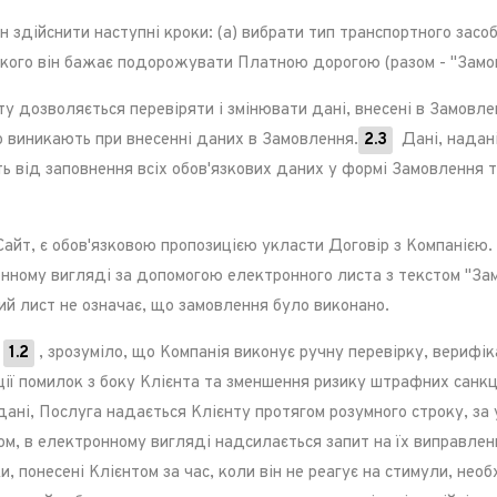
здійснити наступні кроки: (a) вибрати тип транспортного засоб
 якого він бажає подорожувати Платною дорогою (разом - "Замо
дозволяється перевіряти і змінювати дані, внесені в Замовлен
о виникають при внесенні даних в Замовлення.
2.3
Дані, надан
ь від заповнення всіх обов'язкових даних у формі Замовлення 
айт, є обов'язковою пропозицією укласти Договір з Компанією.
нному вигляді за допомогою електронного листа з текстом "За
ий лист не означає, що замовлення було виконано.
а
1.2
, зрозуміло, що Компанія виконує ручну перевірку, верифі
ії помилок з боку Клієнта та зменшення ризику штрафних санк
дані, Послуга надається Клієнту протягом розумного строку, за 
ом, в електронному вигляді надсилається запит на їх виправле
и, понесені Клієнтом за час, коли він не реагує на стимули, не