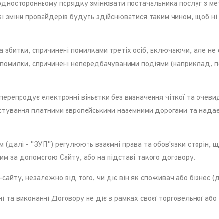
односторонньому порядку змінювати постачальника послуг з м
 зміни провайдерів будуть здійснюватися таким чином, щоб ні ці
за збитки, спричинені помилками третіх осіб, включаючи, але н
о помилки, спричинені непередбачуваними подіями (наприклад, пе
перепродує електронні віньєтки без визначення чіткої та очеви
истування платними європейськими наземними дорогами та надає
 (далі - "ЗУП") регулюють взаємні права та обов'язки сторін, щ
ним за допомогою Сайту, або на підставі такого договору.
айту, незалежно від того, чи діє він як споживач або бізнес (да
 та виконанні Договору не діє в рамках своєї торговельної або 