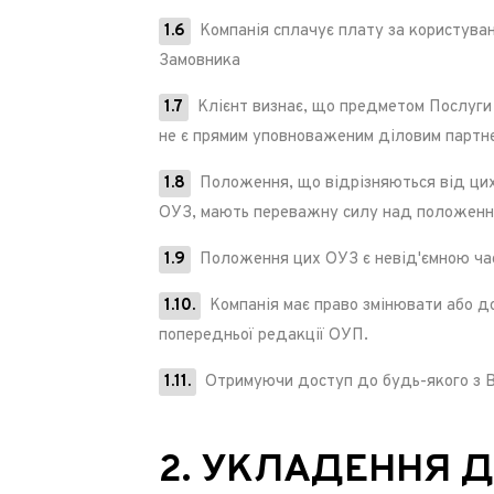
1.6
Компанія сплачує плату за користуван
Замовника
1.7
Клієнт визнає, що предметом Послуги 
не є прямим уповноваженим діловим партне
1.8
Положення, що відрізняються від цих
ОУЗ, мають переважну силу над положенн
1.9
Положення цих ОУЗ є невід'ємною час
1.10.
Компанія має право змінювати або д
попередньої редакції ОУП.
1.11.
Отримуючи доступ до будь-якого з Ве
2. УКЛАДЕННЯ 