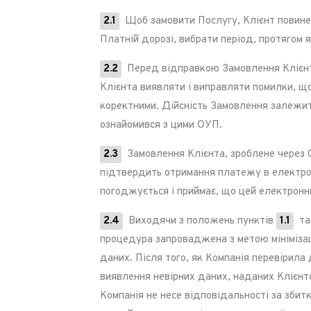
2.1
Щоб замовити Послугу, Клієнт повинен 
Платній дорозі, вибрати період, протягом
2.2
Перед відправкою Замовлення Клієнту 
Клієнта виявляти і виправляти помилки, щ
коректними. Дійсність Замовлення залежит
ознайомився з цими ОУП.
2.3
Замовлення Клієнта, зроблене через С
підтвердить отримання платежу в електро
погоджується і приймає, що цей електронн
2.4
Виходячи з положень пунктів
1.1
т
процедура запроваджена з метою мінімізац
даних. Після того, як Компанія перевірила 
виявлення невірних даних, наданих Клієнт
Компанія не несе відповідальності за збитк