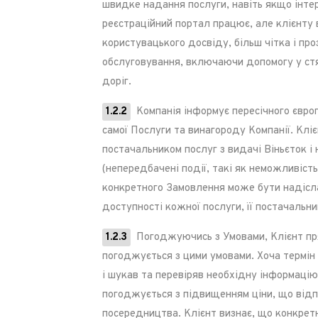
швидке надання послуги, навіть якщо інте
реєстраційний портал працює, але клієнту 
користувацького досвіду, більш чітка і пр
обслуговування, включаючи допомогу у стя
доріг.
1.2.2
Компанія інформує пересічного європ
самої Послуги та винагороду Компанії. Клі
постачальником послуг з видачі Віньєток і
(непередбачені події, такі як неможливіст
конкретного Замовлення може бути надіслан
доступності кожної послуги, її постачальни
1.2.3
Погоджуючись з Умовами, Клієнт пря
погоджується з цими умовами. Хоча термін
і шукав та перевіряв необхідну інформацію
погоджується з підвищенням ціни, що відп
посередництва. Клієнт визнає, що конкретн