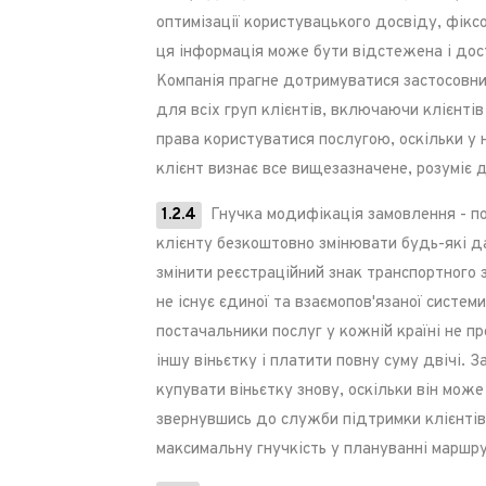
оптимізації користувацького досвіду, фікс
ця інформація може бути відстежена і дос
Компанія прагне дотримуватися застосовни
для всіх груп клієнтів, включаючи клієнтів
права користуватися послугою, оскільки у
клієнт визнає все вищезазначене, розуміє 
1.2.4
Гнучка модифікація замовлення - по
клієнту безкоштовно змінювати будь-які да
змінити реєстраційний знак транспортного за
не існує єдиної та взаємопов'язаної системи
постачальники послуг у кожній країні не п
іншу віньєтку і платити повну суму двічі. 
купувати віньєтку знову, оскільки він мож
звернувшись до служби підтримки клієнтів.
максимальну гнучкість у плануванні маршру