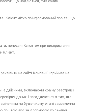
 послуг, що надаються, тим самим
. Клієнт чітко поінформований про те, що
ти, понесені Клієнтом при використанні
е Клієнт.
еквізити на сайті Компанії і приймає на
, є дійсними, включаючи країну реєстрації
перевірку даних і погоджується з тим, що
 зміненими на будь-якому етапі замовлення
ою поштою або за допомогою будь-якої