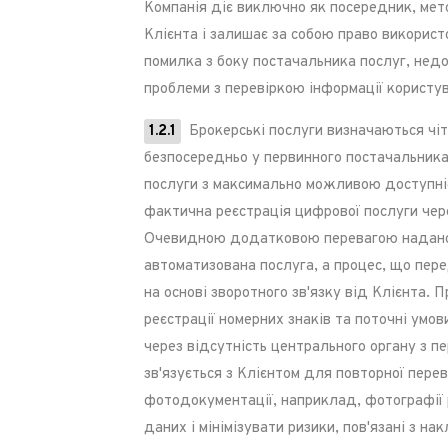
Компанія діє виключно як посередник, мет
Клієнта і залишає за собою право використ
помилка з боку постачальника послуг, недо
проблеми з перевіркою інформації користу
1.2.1
Брокерські послуги визначаються чі
безпосередньо у первинного постачальник
послуги з максимально можливою доступніс
фактична реєстрація цифрової послуги чере
Очевидною додатковою перевагою наданої п
автоматизована послуга, а процес, що пере
на основі зворотного зв'язку від Клієнта.
реєстрації номерних знаків та поточні умо
через відсутність центрального органу з пе
зв'язується з Клієнтом для повторної пер
фотодокументації, наприклад, фотографії р
даних і мінімізувати ризики, пов'язані з 