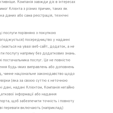
тивніше. Компанія завжди діє в інтересах
мог Клієнта з різних причин, таких як
а даних або сама реєстрація, технічні
і послуги порівняно з покупкою
погоджується) посередництво у наданні
мається на увазі веб-сайт, додаток, а не
ати послугу напряму без додаткових знань.
і постачальника послуг. Це не повністю
есення будь-яких виправлень або доповнень
від, чинне національне законодавство щодо
евірки (яка за своєю суттю є неточною
ні дані, надані Клієнтом, Компанія негайно
даткової інформації або надання
орта, щоб забезпечити точність і повноту
кові переваги включають (наприклад)