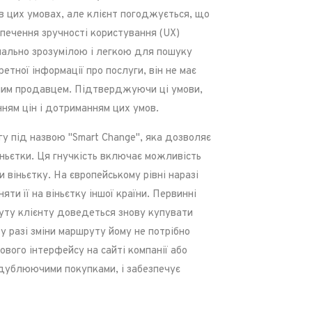
 в цих умовах, але клієнт погоджується, що
печення зручності користування (UX)
мально зрозумілою і легкою для пошуку
етної інформації про послуги, він не має
йним продавцем. Підтверджуючи ці умови,
ням цін і дотриманням цих умов.
у під назвою "Smart Change", яка дозволяє
іньєтки. Ця гнучкість включає можливість
и віньєтку. На європейському рівні наразі
яти її на віньєтку іншої країни. Первинні
руту клієнту доведеться знову купувати
у разі зміни маршруту йому не потрібно
ового інтерфейсу на сайті компанії або
з дублюючими покупками, і забезпечує