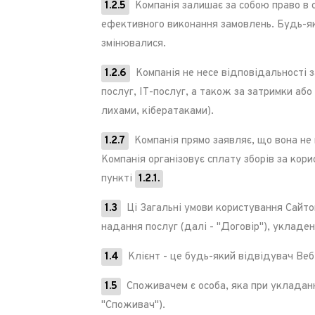
1.2.5
Компанія залишає за собою право в 
ефективного виконання замовлень. Будь-які
змінювалися.
1.2.6
Компанія не несе відповідальності 
послуг, ІТ-послуг, а також за затримки аб
лихами, кібератаками).
1.2.7
Компанія прямо заявляє, що вона не 
Компанія організовує сплату зборів за кор
пункті
1.2.1.
1.3
Ці Загальні умови користування Сайтом
надання послуг (далі - "Договір"), укладе
1.4
Клієнт - це будь-який відвідувач Веб-с
1.5
Споживачем є особа, яка при укладанні
"Споживач").