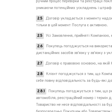
ручний процес перевірки та реєстрації пок
уникаючи потенційних ускладнень і штрафі
2.5
Договір укладається з моменту надси
тільки в цей момент Послуга є активною.
2.5
Усі Замовлення, прийняті Компанією, 
2.6
Покупець погоджується на використанн
дистанційних засобів зв'язку у зв'язку з 
2.7
Договір є правовою основою, на якій К
2.8
Клієнт погоджується з тим, що Компані
себе повну відповідальність за будь-які д
2.8.1
Покупець погоджується з тим, що ре
автомобіля, реєстраційний номер і термін 
Товариство не несе відповідальності за бу
безпосередньо Покупцем або Товариством з