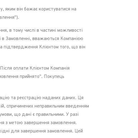
у, яким він бажає користуватися на
влення").
ня, в тому числі в частині можливості
і в Замовленні, вважаються Компанією
та підтвердження Клієнтом того, що він
 Після оплати Клієнтом Компанія
мовлення прийнято". Покупець
кацію та реєстрацію наданих даних. Ця
цій, спричинених неправильним введенням
умови, що дані є правильними. У разі
ння з метою завершення замовлення.
обхідні для завершення замовлення. Цей