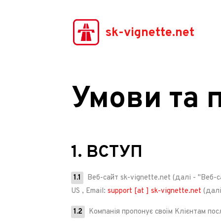
sk-vignette.net
Умови та
1. ВСТУП
1.1
Веб-сайт
sk-vignette.net
(далі - "Веб-
US
, Email:
support [at ] sk-vignette.net
(далі
1.2
Компанія пропонує своїм Клієнтам пос