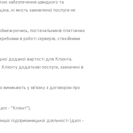
етою забезпечення швидкого та
на, ні якість замовленої послуги не
е обмежуючись, постачальників платіжних
ребоями в роботі серверів, стихійними
дної доданої вартості для Клієнта.
 Клієнту додаткові послуги, зазначені в
о виникають у зв'язку з договором про
лі - "Клієнт").
іншої підприємницької діяльності (далі -