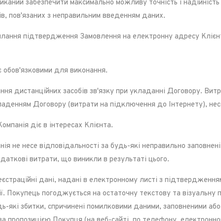
ликаний забезпечити максимально можливу точність і надійність
в, пов'язаних з неправильним введенням даних.
лання підтвердження Замовлення на електронну адресу Клієнта
є обов'язковими для виконання.
я дистанційних засобів зв'язку при укладанні Договору. Витра
укладенням Договору (витрати на підключення до Інтернету), нес
омпанія діє в інтересах Клієнта.
я не несе відповідальності за будь-які неправильно заповнені р
одаткові витрати, що виникли в результаті цього.
єстраційні дані, надані в електронному листі з підтвердженням
дії. Покупець погоджується на остаточну текстову та візуальну 
дь-які збитки, спричинені помилковими даними, заповненими або
а пропозицією Покупця (на веб-сайті, по телефону, електронн